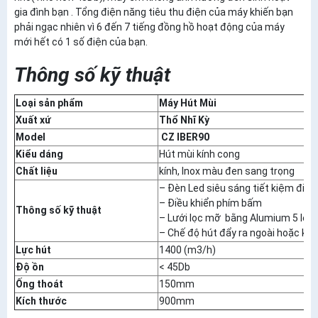
gia đình bạn . Tổng điện năng tiêu thu điện của máy khiến bạn
phải ngạc nhiên vì 6 đến 7 tiếng đồng hồ hoạt động của máy
mới hết có 1 số điện của bạn.
Thông số kỹ thuật
Loại sản phẩm
Máy Hút Mùi
Xuất xứ
Thổ Nhĩ Kỳ
Model
CZ IBER90
Kiểu dáng
Hút mùi kính cong
Chất liệu
kính, Inox màu đen sang trọng
– Đèn Led siêu sáng tiết kiệm điện
– Điều khiển phím bấm
Thông số kỹ thuật
– Lưới lọc mỡ bằng Alumium 5 lớp
– Chế độ hút đẩy ra ngoài hoặc khử
Lực hút
1400 (m3/h)
Độ ồn
< 45Db
Ống thoát
150mm
Kích thước
900mm