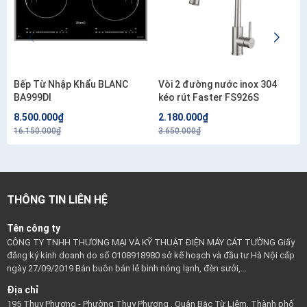
Bếp Từ Nhập Khẩu BLANC
Vòi 2 đường nước inox 304
BA999DI
kéo rút Faster FS926S
8.500.000₫
2.180.000₫
16.150.000₫
3.650.000₫
THÔNG TIN LIÊN HỆ
Tên công ty
CÔNG TY TNHH THƯƠNG MẠI VÀ KỸ THUẬT ĐIỆN MÁY CÁT TƯỜNG Giấy
đăng ký kinh doanh do số 0108918980 sở kế hoạch và đầu tư Hà Nội cấp
ngày 27/09/2019 Bán buôn bán lẻ bình nóng lạnh, đèn sưởi,...
Địa chỉ
195 Thụy Phương - Phường Thụy Phương , Quận Bắc Từ Liêm, Thành phố