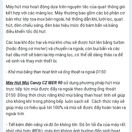
Máy hút mùi hoạt động dựa trên nguyên tắc của quạt thông gió
kết hợp với các màng lọc. Máy thường bao gồm các bộ phận cơ
bản như: lớp toa inox bên ngoài, hệ thống dẫn khí, lưới lọc, quạt
hút, đèn chiếu sáng, đèn báo hiệu mức độ bám bẩn và bảng
điều khiển tốc độ hút.
Các loại khí độc hại và mùi khó chịu sẽ được hút lên bằng turbin
(hoặc động cơ moter) và chuyển ra ngoài, còn bụi bẩn và các
hạt dầu mỡ sẽ bám lại lớp màng lọc, có thể dễ dàng tháo ra để
vệ sinh và thay mới thiết bị.
-
Khử mùi bằng than hoạt tính và ống thoát ra ngoài D150:
Máy Hút Mùi
Canzy CZ IBER 90
sử dụng phương pháp hút mùi
trực tiếp tức mùi được đẩy ra ngoài theo đường ống thoát
D150. Đồng thời chức năng khử mùi bằng than hoạt tính sẽ giúp
cho không khí trong phòng bếp luôn sạch sẽ . Cách thức này sẽ
giúp máy có hiệu quả tới 100% và mùi sẽ được đẩy hoàn toàn ra
ngoài trời.
-
Tiết kiệm điện năng và độ ồn không lớn:
Độ ồn tối đa của máy rất
nhỏ( nhỏ hơn 48Db), máy êm không ảnh hưởng đến sinh hoạt