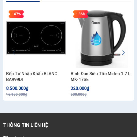
- 47%
- 36%
Bếp Từ Nhập Khẩu BLANC
Bình Đun Siêu Tốc Midea 1.7 L
BA999DI
MK-17SE
8.500.000₫
320.000₫
16.150.000₫
500.000₫
THÔNG TIN LIÊN HỆ