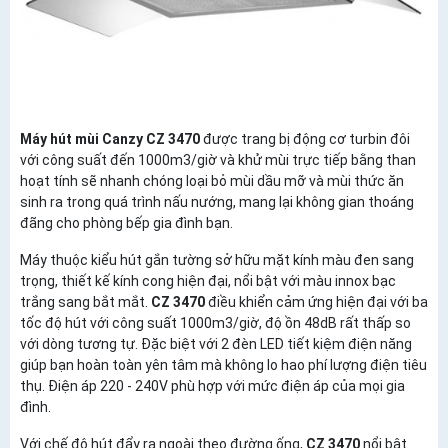
Máy hút mùi Canzy CZ 3470
được trang bị động cơ turbin đôi
với công suất đến 1000m3/giờ và khử mùi trực tiếp bằng than
hoạt tính sẽ nhanh chóng loại bỏ mùi dầu mỡ và mùi thức ăn
sinh ra trong quá trình nấu nướng, mang lại không gian thoáng
đãng cho phòng bếp gia đình bạn.
Máy thuộc kiểu hút gắn tường sở hữu mặt kính màu đen sang
trọng, thiết kế kính cong hiện đại, nổi bật với màu innox bạc
trắng sang bắt mắt.
CZ 3470
điều khiển cảm ứng hiện đại với ba
tốc độ hút với công suất 1000m3/giờ, độ ồn 48dB rất thấp so
với dòng tương tự. Đặc biệt với 2 đèn LED tiết kiệm điện năng
giúp bạn hoàn toàn yên tâm mà không lo hao phí lượng điện tiêu
thụ. Điện áp 220 - 240V phù hợp với mức điện áp của mọi gia
đình.
Với chế độ hút đẩy ra ngoài theo đường ống,
CZ 3470
nổi bật