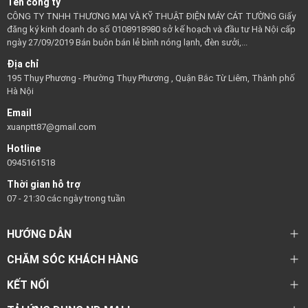
Tên công ty
CÔNG TY TNHH THƯƠNG MẠI VÀ KỸ THUẬT ĐIỆN MÁY CÁT TƯỜNG Giấy
đăng ký kinh doanh do số 0108918980 sở kế hoạch và đầu tư Hà Nội cấp
ngày 27/09/2019 Bán buôn bán lẻ bình nóng lạnh, đèn sưởi,...
Địa chỉ
195 Thụy Phương - Phường Thụy Phương , Quận Bắc Từ Liêm, Thành phố
Hà Nội
Email
xuanptt87@gmail.com
Hotline
0945161518
Thời gian hỗ trợ
07 - 21:30 các ngày trong tuần
HƯỚNG DẪN
CHĂM SÓC KHÁCH HÀNG
KẾT NỐI