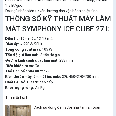
1-3 lít/giờ.
Đội ngũ nhân viên tư vấn, hướng dẫn vận hành nhiệt tình.
THÔNG SỐ KỸ THUẬT MÁY LÀM
MÁT SYMPHONY ICE CUBE 27 I:
Diện tích làm mát:
12-18 m2
Điện áp:
~ 220V/ 50Hz
Tổng công suất máy:
105 W
Tốc độ gió làm mát:
3 tốc độ gió
Đường kính cánh quạt làm mát:
283 mm
Điều khiển từ xa:
Có
Thể tích bể chứa nước:
27L
Kích thước máy làm mát ice cube 27i:
450*270*780 mm
Chất liệu vỏ:
Plastic cao cấp
Khối lượng rỗng:
7,5 Kg
Tin nổi bật
Cách sử dụng đèn sưởi nhà tắm an toàn