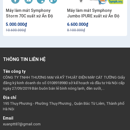
Máy làm mát Symphony
Máy làm mát Symphony
Storm 70C xuất xứ Ấn Độ
Jumbo IPURE xuất xứ Ấn Độ
5.000.000₫
6.600.000₫
10.600.000₫
8.100.000₫
THÔNG TIN LIÊN HỆ
Tên công ty
CÔNG TY TNHH THƯƠNG MẠI VÀ KỸ THUẬT ĐIỆN MÁY CÁT TƯỜNG Giấy
đăng ký kinh doanh do số 0108918980 sở kế hoạch và đầu tư Hà Nội cấp
ngày 27/09/2019 Bán buôn bán lẻ bình nóng lạnh, đèn sưởi,...
Địa chỉ
195 Thụy Phương - Phường Thụy Phương , Quận Bắc Từ Liêm, Thành phố
Hà Nội
Email
xuanptt87@gmail.com