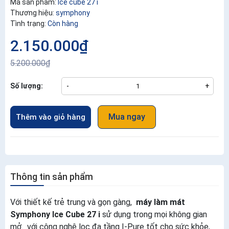
Mã sản phẩm:
Ice cube 27 i
Thương hiệu:
symphony
Tình trạng:
Còn hàng
2.150.000₫
5.200.000₫
Số lượng:
-
+
Mua ngay
Thêm vào giỏ hàng
Thông tin sản phẩm
Với thiết kế trẻ trung và gọn gàng,
máy làm mát
Symphony Ice Cube 27 i
sử dụng trong mọi không gian
mở. với công nghệ lọc đa tầng I-Pure tốt cho sức khỏe,