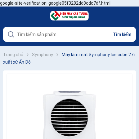
google-site-verification: google05f3282dd8cdc7df.html
Tìm kiếm
Trang chủ
Symphony
Máy làm mát Symphony Ice cube 27 i
xuất xứ Ấn Độ