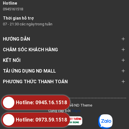
Hotline
0945161518
Thời gian hỗ trợ
07 - 21:30 các ngày trong tuần
HƯỚNG DẪN
CHĂM SÓC KHÁCH HÀNG
KẾT NỐI
TẢI ỨNG DỤNG ND MALL
PHƯƠNG THỨC THANH TOÁN
Hotline: 0945.16.1518
@ Bản quyền thuộc về ND Theme
Cung cấp bởi
Sapo
Hotline: 0973.59.1518