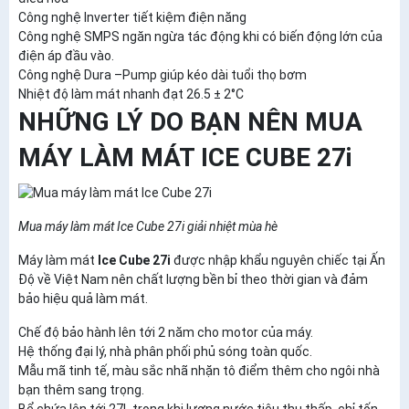
Công nghệ Inverter tiết kiệm điện năng
Công nghệ SMPS ngăn ngừa tác động khi có biến động lớn của
điện áp đầu vào.
Công nghệ Dura –Pump giúp kéo dài tuổi thọ bơm
Nhiệt độ làm mát nhanh đạt 26.5 ± 2°C
NHỮNG LÝ DO BẠN NÊN MUA
MÁY LÀM MÁT ICE CUBE 27i
Mua máy làm mát Ice Cube 27i giải nhiệt mùa hè
Máy làm mát
Ice Cube 27i
được nhập khẩu nguyên chiếc tại Ấn
Độ về Việt Nam nên chất lượng bền bỉ theo thời gian và đảm
bảo hiệu quả làm mát.
Chế độ bảo hành lên tới 2 năm cho motor của máy.
Hệ thống đại lý, nhà phân phối phủ sóng toàn quốc.
Mẫu mã tinh tế, màu sắc nhã nhặn tô điểm thêm cho ngôi nhà
bạn thêm sang trọng.
Bể chứa lên tới 27L trong khi lượng nước tiêu thụ thấp, chỉ tốn