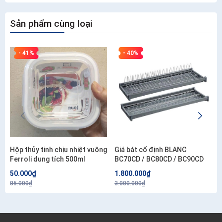
Sản phẩm cùng loại
- 41%
- 40%
Hộp thủy tinh chịu nhiệt vuông
Giá bát cố định BLANC
Ferroli dung tích 500ml
BC70CD / BC80CD / BC90CD
50.000₫
1.800.000₫
85.000₫
3.000.000₫