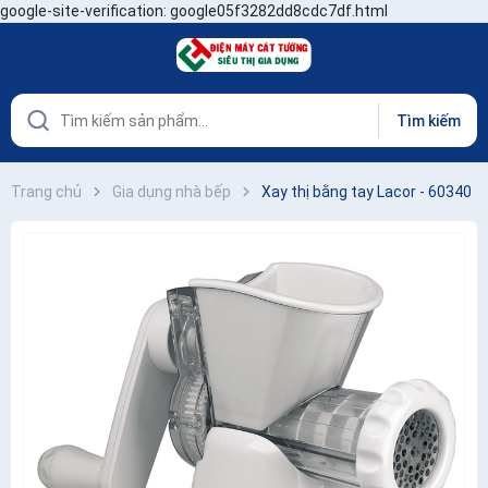
google-site-verification: google05f3282dd8cdc7df.html
Tìm kiếm
Trang chủ
Gia dụng nhà bếp
Xay thị bằng tay Lacor - 60340