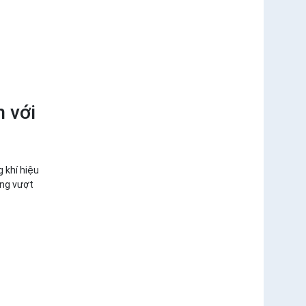
 với
 khí hiệu
ăng vượt