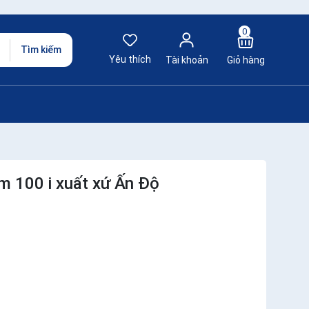
0
Tìm kiếm
Yêu thích
Tài khoản
Giỏ hàng
 100 i xuất xứ Ấn Độ