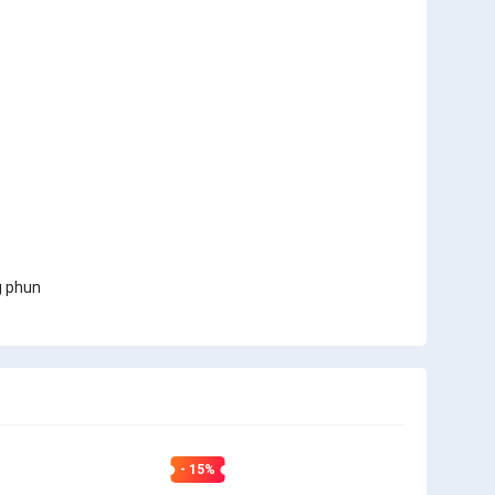
g phun
- 15%
- 44%