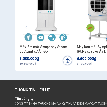
Máy làm mát Symphony Storm
Máy làm mát Symp
70C xuất xứ Ấn Độ
IPURE xuất xứ Ấn Đ
5.000.000₫
6.600.000₫
10.600.000₫
8.100.000₫
THÔNG TIN LIÊN HỆ
Tên công ty
CÔNG TY TNHH THƯƠNG MẠI VÀ KỸ THUẬT ĐIỆN MÁY CÁT TƯỜN