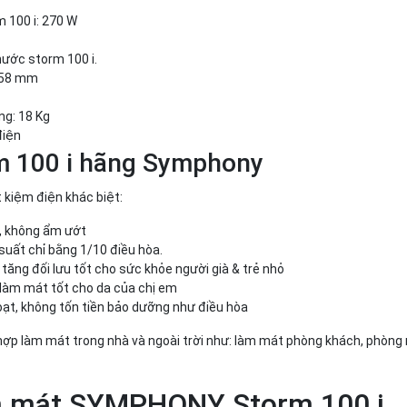
 100 i: 270 W
nước storm 100 i.
 358 mm
ng: 18 Kg
điện
m 100 i hãng Symphony
 kiệm điện khác biệt:
, không ẩm ướt
suất chỉ bằng 1/10 điều hòa.
tăng đối lưu tốt cho sức khỏe người già & trẻ nhỏ
làm mát tốt cho da của chị em
oạt, không tốn tiền bảo dưỡng như điều hòa
hợp làm mát trong nhà và ngoài trời như: làm mát phòng khách, phòng 
àm mát SYMPHONY Storm 100 i