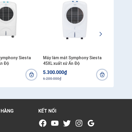
Symphony Siesta
Máy làm mát Symphony Siesta
Máy làm 
Ấn Độ
45XL xuất xứ Ấn Độ
XL xuất x
5.300.000₫
1.840.0
6.200.000₫
3.300.000₫
 HÀNG
KẾT NỐI