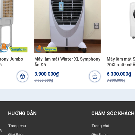
hony Jumbo
Máy làm mát Winter XL Symphony
Máy làm mát 
ộ
Ấn Độ
70XL xuất xứ 
3.900.000₫
6.300.000₫
7.900.000₫
7.800.000₫
HƯỚNG DẪN
CHĂM SÓC KHÁCH
Trang chủ
Trang chủ
G
Giới thiệu
Giới thiệu