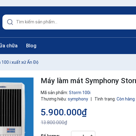
sửa chữa
Blog
100 i xuất xứ Ấn Độ
Máy làm mát Symphony Storm
Mã sản phẩm:
Storm 100i
Thương hiệu:
symphony
|
Tình trạng:
Còn hàng
5.900.000₫
13.800.000₫