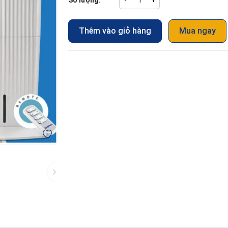
Số lượng:
-
+
Thêm vào giỏ hàng
Mua ngay