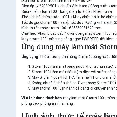
Diện tích storm 100 i làm mát: 45 ~ 50 M²
Điện áp: ~ 220 V/50 Hz chuẩn Việt Nam / Công suất storm
Điều khiển storm 100 i: bảng điện tử & điều khiển từ xa
Thể tích bể chứa nước: 100 L / Khay chứa đá: là bể chứa 
Tốc độ gió storm 100 i: 7 cấp tốc độ / Đường kính cánh:
Kích thước máy storm 100 i: 635*500*1620 mm
Chất liệu: Plastic cao cấp / Khối lượng máy storm 100 i rỗ
Máy storm 100 i sử dụng công nghệ INVERTER tiết kiệm 
Ứng dụng máy làm mát Stor
Ứng dụng
: Thừa hưởng tính năng làm mát bằng nước tiết
Storm 100 i làm mát bằng nước không phun sương
Storm 100 i làm mát tiết kiệm điện với nước, công 
Máy Storm 100 i thích hợp làm mát không gian mở, 
Không như điều hòa khô da, Symphony Storm 100 i 
Máy storm 100 i vận hành dễ dàng, di chuyển linh h
Vị trí sử dụng thích hợp
: máy làm mát Storm 100 i thích 
phòng bếp, phòng ăn, nhà hàng…
Hình ảnh thực tế máy l