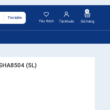
0
Tìm kiếm
Yêu thích
Tài khoản
Giỏ hàng
 SHA8504 (5L)