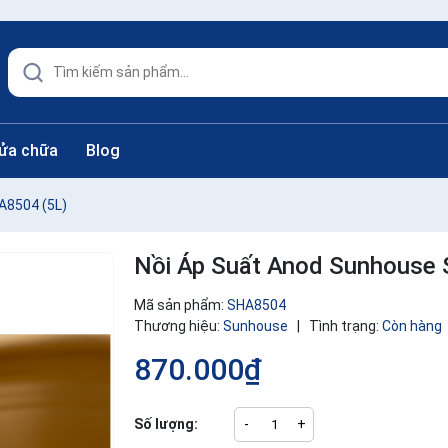
sửa chữa
Blog
A8504 (5L)
Nồi Áp Suất Anod Sunhouse
Mã sản phẩm:
SHA8504
Thương hiệu:
Sunhouse
|
Tình trạng:
Còn hàng
870.000₫
Số lượng:
-
+