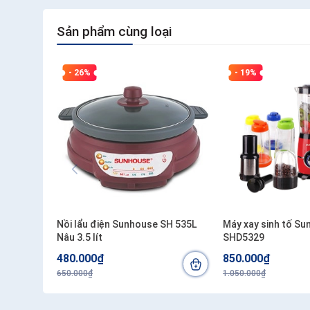
Sản phẩm cùng loại
- 26%
- 19%
Nồi lẩu điện Sunhouse SH 535L
Máy xay sinh tố S
Nâu 3.5 lít
SHD5329
480.000₫
850.000₫
650.000₫
1.050.000₫