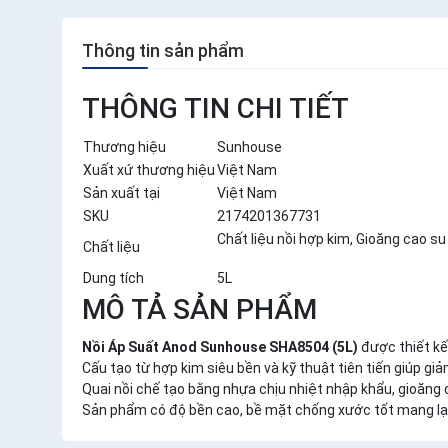
Thông tin sản phẩm
THÔNG TIN CHI TIẾT
Thương hiệu
Sunhouse
Xuất xứ thương hiệu
Việt Nam
Sản xuất tại
Việt Nam
SKU
2174201367731
Chất liệu nồi hợp kim, Gioăng cao su
Chất liệu
Dung tích
5L
MÔ TẢ SẢN PHẨM
Nồi Áp Suất Anod Sunhouse SHA8504 (5L)
được thiết kế
Cấu tạo từ hợp kim siêu bền và kỹ thuật tiên tiến giúp gi
Quai nồi chế tạo bằng nhựa chịu nhiệt nhập khẩu, gioăng 
Sản phẩm có độ bền cao, bề mặt chống xước tốt mang lạ