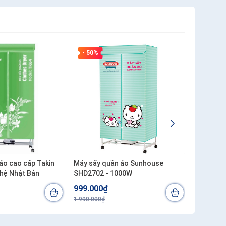
- 50%
- 40%
áo cao cấp Takin
Máy sấy quần áo Sunhouse
Máy sấy 
hệ Nhật Bản
SHD2702 - 1000W
SHD2707 
999.000₫
1.450.0
1.990.000₫
2.400.000₫