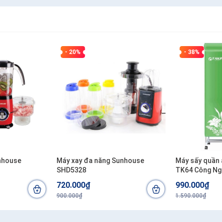
- 20%
- 38%
unhouse
Máy xay đa năng Sunhouse
Máy sấy quần 
SHD5328
TK64 Công Ng
720.000₫
990.000₫
900.000₫
1.590.000₫