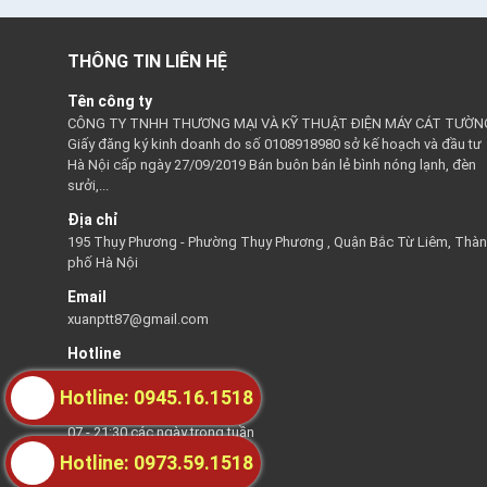
THÔNG TIN LIÊN HỆ
Tên công ty
CÔNG TY TNHH THƯƠNG MẠI VÀ KỸ THUẬT ĐIỆN MÁY CÁT TƯỜN
Giấy đăng ký kinh doanh do số 0108918980 sở kế hoạch và đầu tư
Hà Nội cấp ngày 27/09/2019 Bán buôn bán lẻ bình nóng lạnh, đèn
sưởi,...
Địa chỉ
195 Thụy Phương - Phường Thụy Phương , Quận Bắc Từ Liêm, Thà
phố Hà Nội
Email
xuanptt87@gmail.com
Hotline
0945161518
Hotline: 0945.16.1518
Thời gian hỗ trợ
07 - 21:30 các ngày trong tuần
Hotline: 0973.59.1518