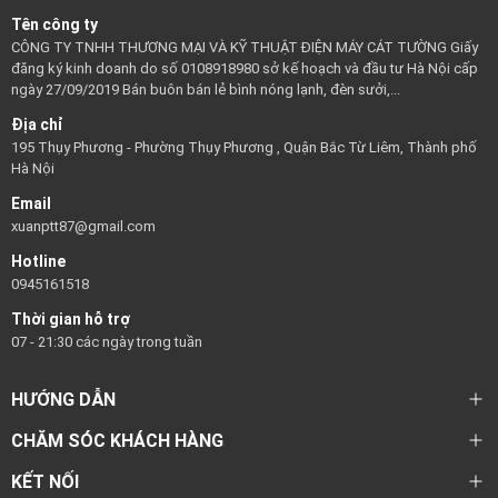
Tên công ty
CÔNG TY TNHH THƯƠNG MẠI VÀ KỸ THUẬT ĐIỆN MÁY CÁT TƯỜNG Giấy
đăng ký kinh doanh do số 0108918980 sở kế hoạch và đầu tư Hà Nội cấp
ngày 27/09/2019 Bán buôn bán lẻ bình nóng lạnh, đèn sưởi,...
Địa chỉ
195 Thụy Phương - Phường Thụy Phương , Quận Bắc Từ Liêm, Thành phố
Hà Nội
Email
xuanptt87@gmail.com
Hotline
0945161518
Thời gian hỗ trợ
07 - 21:30 các ngày trong tuần
HƯỚNG DẪN
CHĂM SÓC KHÁCH HÀNG
KẾT NỐI