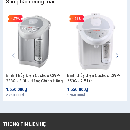
Sản phẩm cùng loại
- 27%
- 21%
Bình Thủy Điện Cuckoo CWP-
Bình thủy điện Cuckoo CWP-
333G - 3.3L - Hàng Chính Hãng
253G - 2.5 Lít
1.650.000₫
1.550.000₫
2.250.000₫
1.960.000₫
THÔNG TIN LIÊN HỆ