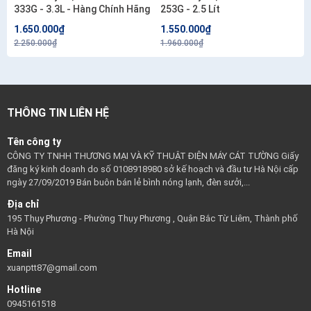
333G - 3.3L - Hàng Chính Hãng
253G - 2.5 Lít
1.650.000₫
1.550.000₫
2.250.000₫
1.960.000₫
THÔNG TIN LIÊN HỆ
Tên công ty
CÔNG TY TNHH THƯƠNG MẠI VÀ KỸ THUẬT ĐIỆN MÁY CÁT TƯỜNG Giấy
đăng ký kinh doanh do số 0108918980 sở kế hoạch và đầu tư Hà Nội cấp
ngày 27/09/2019 Bán buôn bán lẻ bình nóng lạnh, đèn sưởi,...
Địa chỉ
195 Thụy Phương - Phường Thụy Phương , Quận Bắc Từ Liêm, Thành phố
Hà Nội
Email
xuanptt87@gmail.com
Hotline
0945161518