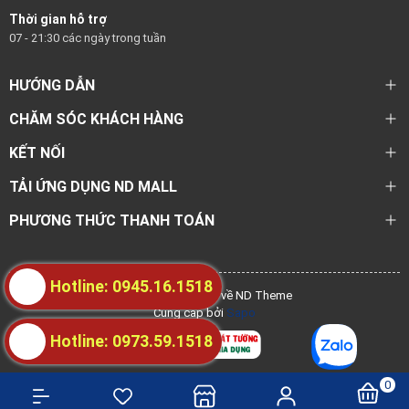
Thời gian hỗ trợ
07 - 21:30 các ngày trong tuần
HƯỚNG DẪN
CHĂM SÓC KHÁCH HÀNG
KẾT NỐI
TẢI ỨNG DỤNG ND MALL
PHƯƠNG THỨC THANH TOÁN
Hotline: 0945.16.1518
@ Bản quyền thuộc về ND Theme
Cung cấp bởi
Sapo
Hotline: 0973.59.1518
0