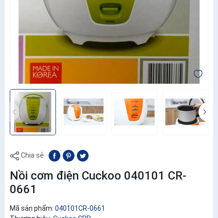
Chia sẻ
Nồi cơm điện Cuckoo 040101 CR-
0661
Mã sản phẩm:
040101CR-0661