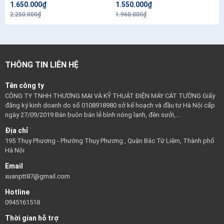
1.650.000₫
1.550.000₫
2.250.000₫
1.960.000₫
THÔNG TIN LIÊN HỆ
Tên công ty
CÔNG TY TNHH THƯƠNG MẠI VÀ KỸ THUẬT ĐIỆN MÁY CÁT TƯỜNG Giấy
đăng ký kinh doanh do số 0108918980 sở kế hoạch và đầu tư Hà Nội cấp
ngày 27/09/2019 Bán buôn bán lẻ bình nóng lạnh, đèn sưởi,...
Địa chỉ
195 Thụy Phương - Phường Thụy Phương , Quận Bắc Từ Liêm, Thành phố
Hà Nội
Email
xuanptt87@gmail.com
Hotline
0945161518
Thời gian hỗ trợ