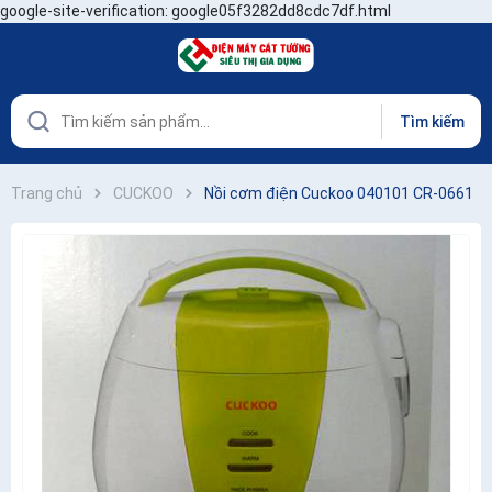
google-site-verification: google05f3282dd8cdc7df.html
Tìm kiếm
Trang chủ
CUCKOO
Nồi cơm điện Cuckoo 040101 CR-0661