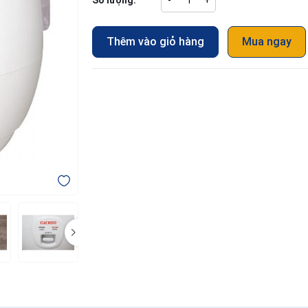
Số lượng:
-
+
Thêm vào giỏ hàng
Mua ngay