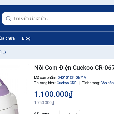
sửa chữa
Blog
(1L)
Nồi Cơm Điện Cuckoo CR-06
Mã sản phẩm:
040101CR-0671V
Thương hiệu:
Cuckoo CRP
|
Tình trạng:
Còn hàn
1.100.000₫
1.750.000₫