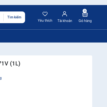
0
Tìm kiếm
Yêu thích
Tài khoản
Giỏ hàng
71V (1L)
g