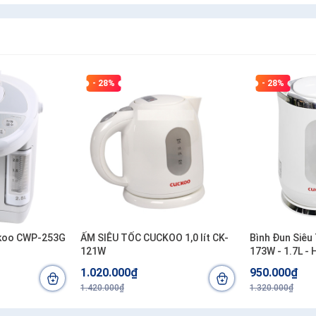
- 28%
- 28%
ckoo CWP-253G
ẤM SIÊU TỐC CUCKOO 1,0 lít CK-
Bình Đun Siêu
121W
173W - 1.7L -
1.020.000₫
950.000₫
1.420.000₫
1.320.000₫