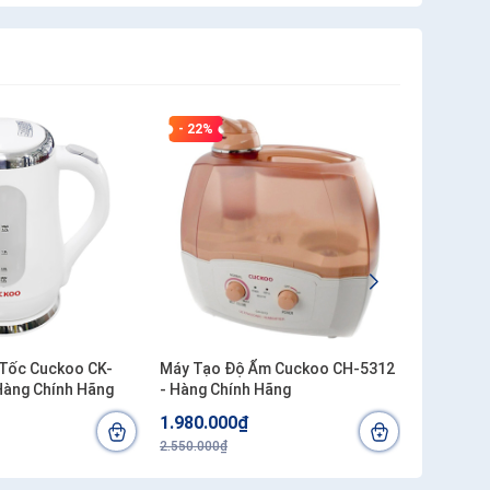
- 22%
- 12%
 Tốc Cuckoo CK-
Máy Tạo Độ Ẩm Cuckoo CH-5312
Máy Phun
 Hàng Chính Hãng
- Hàng Chính Hãng
CH- 6711
1.980.000₫
3.450.0
2.550.000₫
3.940.000₫