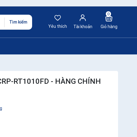
0
Tìm kiếm
Yêu thích
Tài khoản
Giỏ hàng
CRP-RT1010FD - HÀNG CHÍNH
g