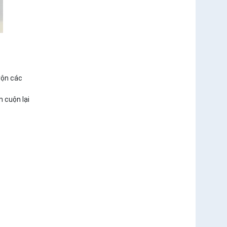
rộn các
m cuộn lại