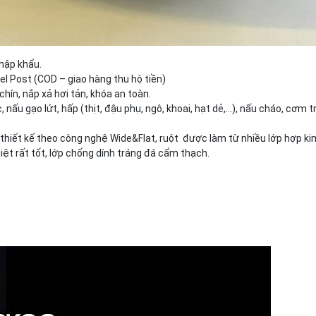
hập khẩu.
el Post (COD – giao hàng thu hộ tiền)
hín, nắp xả hơi tản, khóa an toàn.
nấu gạo lứt, hấp (thịt, đậu phụ, ngô, khoai, hạt dẻ,…), nấu cháo, cơm t
 thiết kế theo công nghệ Wide&Flat, ruột được làm từ nhiều lớp hợp ki
ệt rất tốt, lớp chống dính tráng đá cẩm thạch.