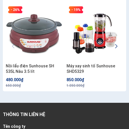
- 26%
- 19%
Nồi lẩu điện Sunhouse SH
Máy xay sinh tố Sunhouse
535L Nâu 3.5 lít
SHD5329
480.000₫
850.000₫
650.000₫
1.050.000₫
THÔNG TIN LIÊN HỆ
Tên công ty