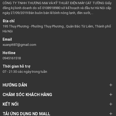
CÔNG TY TNHH THƯƠNG MẠI VÀ KỸ THUẬT ĐIỆN MÁY CÁT TƯỜNG Giấy
đăng ký kinh doanh do số 0108918980 sở kế hoạch và đầu tư Hà Nội cấp
ngày 27/09/2019 Bán buôn bán lẻ bình nóng lạnh, đèn sưởi,...
Địa chỉ
195 Thụy Phương - Phường Thụy Phương , Quận Bắc Từ Liêm, Thành phố
Hà Nội
Email
xuanptt87@gmail.com
Hotline
0945161518
Thời gian hỗ trợ
07 - 21:30 các ngày trong tuần
HƯỚNG DẪN
CHĂM SÓC KHÁCH HÀNG
KẾT NỐI
TẢI ỨNG DỤNG ND MALL