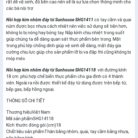
rất dễ vệ sinh, độ bền cao nên sẽ là sự lựa chọn thông minh cho
các bà nội trợ.
Nồi hợp kim nhôm đáy từ Sunhouse SHG1411
có tay cầm và quai
núm được bọc nhựa cách nhiệt nên việc sử dụng sẽ tiện hơn,
không lo bị nóng hay bỏng tay. Nắp kính chịu nhiệt trong suốt
giúp chúng ta dễ dàng quan sát thực phẩm bên trong. Mặt
trong phủ lớp chống dính giúp vệ sinh dễ dàng, mặt đáy gia
cường chịu lực giúp cho sản phẩm lỡ bị va đập thì cũng không bị
móp méo.
Nồi hợp kim nhôm đáy từ Sunhouse SHG14118
với đường kính
18 cm phù hợp chế biến thực phẩm cho gia đình có 4 thành
viên. Ngoài ra nồi được thiết kế đáy từ dùng được trên bếp từ,
bếp gas, bếp hồng ngoại.
THÔNG SỐ CHI TIẾT
Thương hiệuViệt Nam
Mã sản phẩmSHG14118
Kích thước đóng gói (cm)18
Chất liệu sản phẩmThân bằng nhôm, quai, tay cầm bằng nhựa,
nắp bằng kính