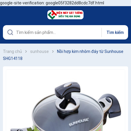
google-site-verification: google05f3282dd8cdc7df.html
Tìm kiếm
Trang chủ
sunhouse
Nồi hợp kim nhôm đáy từ Sunhouse
SHG14118