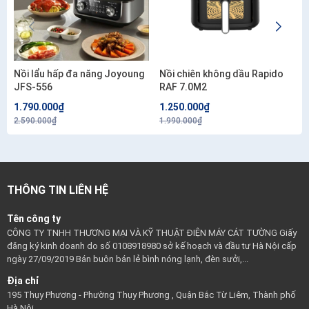
Nồi lẩu hấp đa năng Joyoung
Nồi chiên không dầu Rapido
JFS-556
RAF 7.0M2
1.790.000₫
1.250.000₫
2.590.000₫
1.990.000₫
THÔNG TIN LIÊN HỆ
Tên công ty
CÔNG TY TNHH THƯƠNG MẠI VÀ KỸ THUẬT ĐIỆN MÁY CÁT TƯỜNG Giấy
đăng ký kinh doanh do số 0108918980 sở kế hoạch và đầu tư Hà Nội cấp
ngày 27/09/2019 Bán buôn bán lẻ bình nóng lạnh, đèn sưởi,...
Địa chỉ
195 Thụy Phương - Phường Thụy Phương , Quận Bắc Từ Liêm, Thành phố
Hà Nội