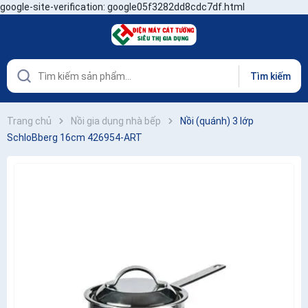
google-site-verification: google05f3282dd8cdc7df.html
Tìm kiếm
Trang chủ
Nồi gia dụng nhà bếp
Nồi (quánh) 3 lớp
SchloBberg 16cm 426954-ART