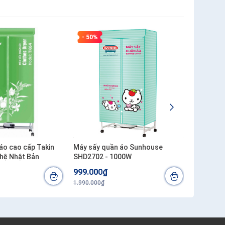
- 50%
- 40%
áo cao cấp Takin
Máy sấy quần áo Sunhouse
Máy sấy 
hệ Nhật Bản
SHD2702 - 1000W
SHD2707 
999.000₫
1.450.0
1.990.000₫
2.400.000₫