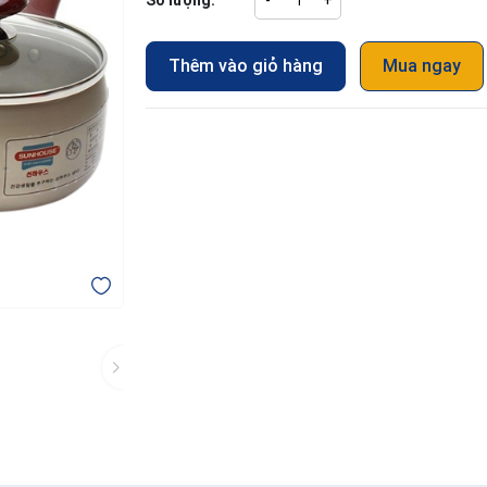
Số lượng:
-
+
Thêm vào giỏ hàng
Mua ngay