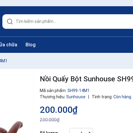
sửa chữa
Blog
14M1
Nồi Quấy Bột Sunhouse SH
Mã sản phẩm:
SH99-14M1
Thương hiệu:
Sunhouse
|
Tình trạng:
Còn hàng
200.000₫
230.000₫