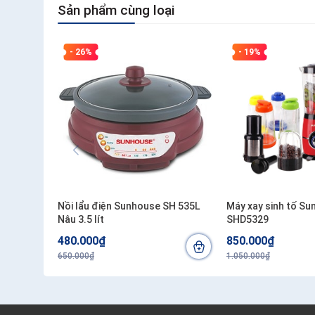
Sản phẩm cùng loại
- 26%
- 19%
Nồi lẩu điện Sunhouse SH 535L
Máy xay sinh tố S
Nâu 3.5 lít
SHD5329
480.000₫
850.000₫
650.000₫
1.050.000₫