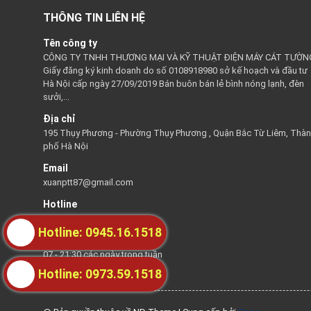
THÔNG TIN LIÊN HỆ
Tên công ty
CÔNG TY TNHH THƯƠNG MẠI VÀ KỸ THUẬT ĐIỆN MÁY CÁT TƯỜN
Giấy đăng ký kinh doanh do số 0108918980 sở kế hoạch và đầu tư
Hà Nội cấp ngày 27/09/2019 Bán buôn bán lẻ bình nóng lạnh, đèn
sưởi,...
Địa chỉ
195 Thụy Phương - Phường Thụy Phương , Quận Bắc Từ Liêm, Thà
phố Hà Nội
Email
xuanptt87@gmail.com
Hotline
0945161518
Hotline: 0945.16.1518
Thời gian hỗ trợ
07 - 21:30 các ngày trong tuần
Hotline: 0973.59.1518