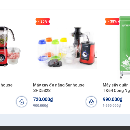
- 20%
- 38%
unhouse
Máy xay đa năng Sunhouse
Máy sấy quần 
SHD5328
TK64 Công Ng
720.000₫
990.000₫
900.000₫
1.590.000₫