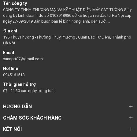
Tên công ty
CÔNG TY TNHH THƯƠNG MẠI VÀ KỸ THUẬT ĐIỆN MÁY CÁT TƯỜNG Giấy
đăng ký kinh doanh do số 0108918980 sở kế hoạch và đầu tư Hà Nội cấp
ngày 27/09/2019 Bán buôn bán lẻ bình nóng lạnh, đèn sưởi,...
Địa chỉ
195 Thụy Phương - Phường Thụy Phương , Quận Bắc Từ Liêm, Thành phố
Hà Nội
Email
xuanptt87@gmail.com
Hotline
0945161518
Thời gian hỗ trợ
07 - 21:30 các ngày trong tuần
HƯỚNG DẪN
CHĂM SÓC KHÁCH HÀNG
KẾT NỐI