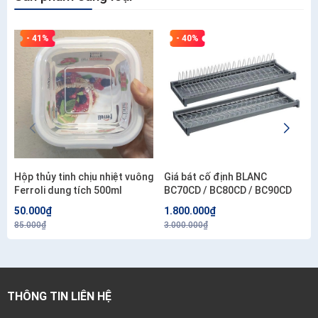
- 41%
- 40%
Hộp thủy tinh chịu nhiệt vuông
Giá bát cố định BLANC
Ferroli dung tích 500ml
BC70CD / BC80CD / BC90CD
50.000₫
1.800.000₫
85.000₫
3.000.000₫
THÔNG TIN LIÊN HỆ