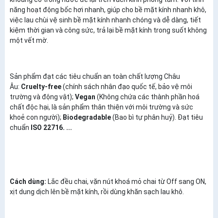
năng hoạt động bốc hơi nhanh, giúp cho bề mặt kính nhanh khô,
việc lau chùi vệ sinh bề mặt kính nhanh chóng và dễ dàng, tiết
kiệm thời gian và công sức, trả lại bề mặt kính trong suốt không
một vết mờ.
Sản phẩm đạt các tiêu chuẩn an toàn chất lượng Châu
Âu:
Cruelty-free
(chính sách nhân đạo quốc tế, bảo vệ môi
trường và động vật);
Vegan
(Không chứa các thành phần hoá
chất độc hại, là sản phẩm thân thiện với môi trường và sức
khoẻ con người);
Biodegradable
(Bao bì tự phân huỷ). Đạt tiêu
chuẩn
ISO 22716. ...
Cách dùng:
Lắc đều chai, vặn nút khoá mỏ chai từ Off sang ON,
xịt dung dịch lên bề mặt kính, rồi dùng khăn sạch lau khô.