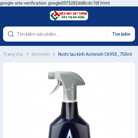
google-site-verification: google05f3282dd8cdc7df.html
Tìm kiếm
Trang chủ
Astonish
Nước lau kính Astonish C6950_750ml