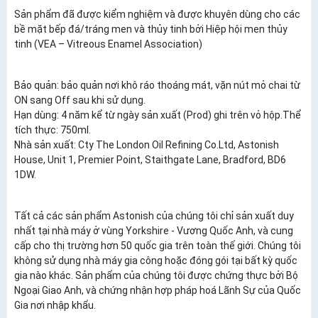
Sản phẩm đã được kiểm nghiệm và được khuyên dùng cho các
bề mặt bếp đá/tráng men và thủy tinh bởi Hiệp hội men thủy
tinh (VEA – Vitreous Enamel Association)
Bảo quản: bảo quản nơi khô ráo thoáng mát, vặn nút mỏ chai từ
ON sang Off sau khi sử dụng.
Hạn dùng: 4 năm kể từ ngày sản xuất (Prod) ghi trên vỏ hộp.Thể
tích thực: 750ml.
Nhà sản xuất: Cty The London Oil Refining Co.Ltd, Astonish
House, Unit 1, Premier Point, Staithgate Lane, Bradford, BD6
1DW.
Tất cả các sản phẩm Astonish của chúng tôi chỉ sản xuất duy
nhất tại nhà máy ở vùng Yorkshire - Vương Quốc Anh, và cung
cấp cho thị trường hơn 50 quốc gia trên toàn thế giới. Chúng tôi
không sử dụng nhà máy gia công hoặc đóng gói tại bất kỳ quốc
gia nào khác. Sản phẩm của chúng tôi được chứng thực bởi Bộ
Ngoại Giao Anh, và chứng nhận hợp pháp hoá Lãnh Sự của Quốc
Gia nơi nhập khẩu.