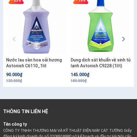
- 25%
- 19%
Nước lau sàn hoa oải hương
Dung dịch sát khuẩn vệ sinh tủ
Astonish C6110_1lit
lạnh Astonish C9228 (1lít)
90.000₫
145.000₫
120.000₫
180.000₫
THÔNG TIN LIÊN HỆ
Tên công ty
CÔNG TY TNHH THƯƠNG MẠI VÀ KỸ THUẬT ĐIỆN MÁY CÁT TƯỜNG Giấy
đăng ký kinh doanh do số 0108918980 sở kế hoạch và đầu tư Hà Nội cấp