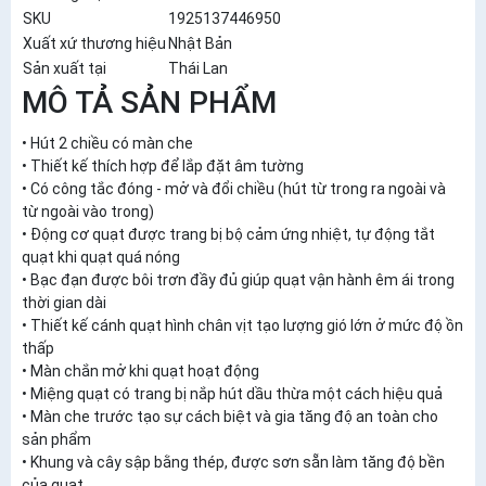
SKU
1925137446950
Xuất xứ thương hiệu
Nhật Bản
Sản xuất tại
Thái Lan
MÔ TẢ SẢN PHẨM
• Hút 2 chiều có màn che
• Thiết kế thích hợp để lắp đặt âm tường
• Có công tắc đóng - mở và đổi chiều (hút từ trong ra ngoài và
từ ngoài vào trong)
• Động cơ quạt được trang bị bộ cảm ứng nhiệt, tự động tắt
quạt khi quạt quá nóng
• Bạc đạn được bôi trơn đầy đủ giúp quạt vận hành êm ái trong
thời gian dài
• Thiết kế cánh quạt hình chân vịt tạo lượng gió lớn ở mức độ ồn
thấp
• Màn chắn mở khi quạt hoạt động
• Miệng quạt có trang bị nắp hút dầu thừa một cách hiệu quả
• Màn che trước tạo sự cách biệt và gia tăng độ an toàn cho
sản phẩm
• Khung và cây sập bằng thép, được sơn sẵn làm tăng độ bền
của quạt