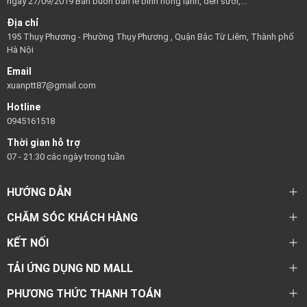
ngày 27/09/2019 Bán buôn bán lẻ bình nóng lạnh, đèn sưởi,...
Địa chỉ
195 Thụy Phương - Phường Thụy Phương , Quận Bắc Từ Liêm, Thành phố
Hà Nội
Email
xuanptt87@gmail.com
Hotline
0945161518
Thời gian hỗ trợ
07 - 21:30 các ngày trong tuần
HƯỚNG DẪN
CHĂM SÓC KHÁCH HÀNG
KẾT NỐI
TẢI ỨNG DỤNG ND MALL
PHƯƠNG THỨC THANH TOÁN