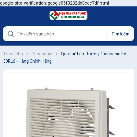
google-site-verification: google05f3282dd8cdc7df.html
Tìm kiếm
Trang chủ
Panasonic
Quạt hút âm tường Panasonic FV-
30RL6 - Hàng Chính Hãng