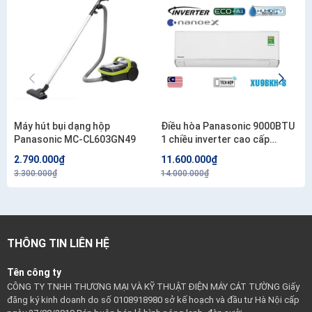
Máy hút bụi dạng hộp
Điều hòa Panasonic 9000BTU
Panasonic MC-CL603GN49
1 chiều inverter cao cấp
XU9BKH-8
2.790.000₫
11.600.000₫
3.300.000₫
14.000.000₫
THÔNG TIN LIÊN HỆ
Tên công ty
CÔNG TY TNHH THƯƠNG MẠI VÀ KỸ THUẬT ĐIỆN MÁY CÁT TƯỜNG Giấy
đăng ký kinh doanh do số 0108918980 sở kế hoạch và đầu tư Hà Nội cấp