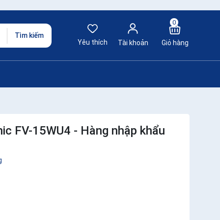
0
Tìm kiếm
Yêu thích
Tài khoản
Giỏ hàng
ic FV-15WU4 - Hàng nhập khẩu
g