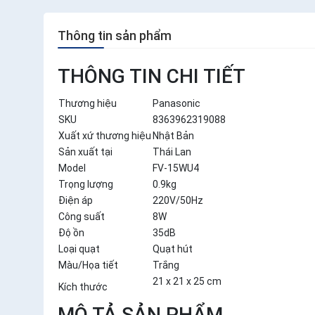
Thông tin sản phẩm
THÔNG TIN CHI TIẾT
Thương hiệu
Panasonic
SKU
8363962319088
Xuất xứ thương hiệu
Nhật Bản
Sản xuất tại
Thái Lan
Model
FV-15WU4
Trọng lượng
0.9kg
Điện áp
220V/50Hz
Công suất
8W
Độ ồn
35dB
Loại quạt
Quạt hút
Màu/Họa tiết
Trắng
21 x 21 x 25 cm
Kích thước
MÔ TẢ SẢN PHẨM