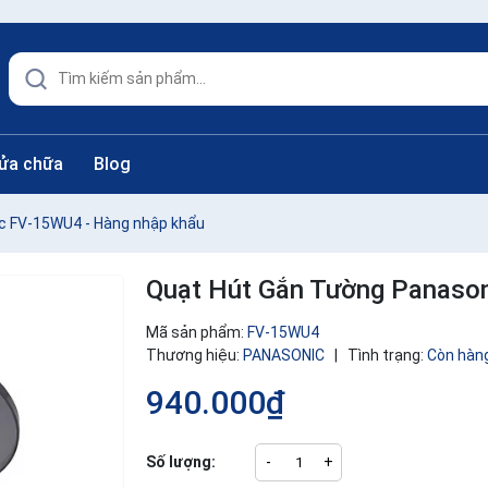
sửa chữa
Blog
c FV-15WU4 - Hàng nhập khẩu
Quạt Hút Gắn Tường Panason
Mã sản phẩm:
FV-15WU4
Thương hiệu:
PANASONIC
|
Tình trạng:
Còn hàn
940.000₫
Số lượng:
-
+