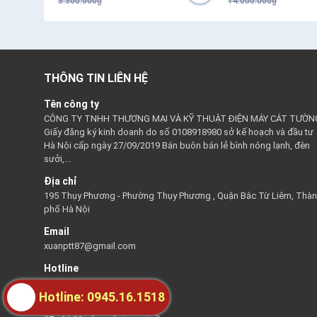
3.300.000₫
14.000.000₫
THÔNG TIN LIÊN HỆ
Tên công ty
CÔNG TY TNHH THƯƠNG MẠI VÀ KỸ THUẬT ĐIỆN MÁY CÁT TƯỜN
Giấy đăng ký kinh doanh do số 0108918980 sở kế hoạch và đầu tư
Hà Nội cấp ngày 27/09/2019 Bán buôn bán lẻ bình nóng lạnh, đèn
sưởi,...
Địa chỉ
195 Thụy Phương - Phường Thụy Phương , Quận Bắc Từ Liêm, Thà
phố Hà Nội
Email
xuanptt87@gmail.com
Hotline
0945161518
Hotline: 0945.16.1518
Thời gian hỗ trợ