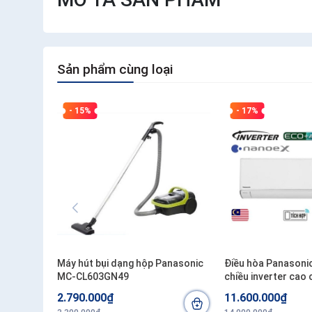
Sản phẩm cùng loại
- 15%
- 17%
Máy hút bụi dạng hộp Panasonic
Điều hòa Panasoni
MC-CL603GN49
chiều inverter cao
2.790.000₫
11.600.000₫