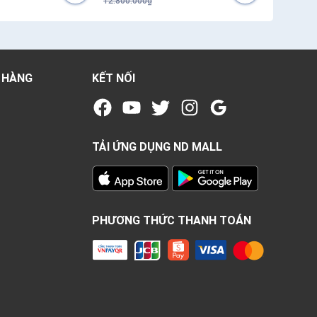
12.800.000₫
22.500.00
 HÀNG
KẾT NỐI
TẢI ỨNG DỤNG ND MALL
PHƯƠNG THỨC THANH TOÁN