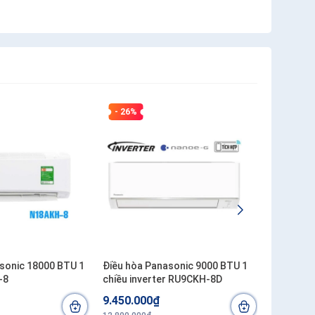
- 26%
- 21%
sonic 18000 BTU 1
Điều hòa Panasonic 9000 BTU 1
Điều hòa 
-8
chiều inverter RU9CKH-8D
18000 BT
9.450.000₫
17.800.