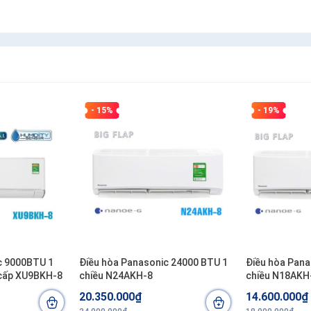
- 15%
- 19%
c 9000BTU 1
Điều hòa Panasonic 24000 BTU 1
Điều hòa Pana
 cấp XU9BKH-8
chiều N24AKH-8
chiều N18AKH
20.350.000₫
14.600.000₫