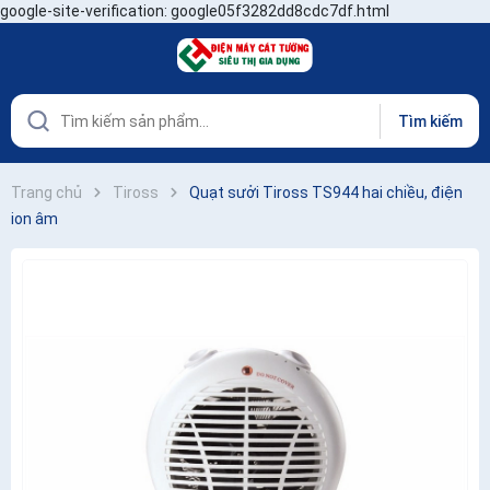
google-site-verification: google05f3282dd8cdc7df.html
Tìm kiếm
Trang chủ
Tiross
Quạt sưởi Tiross TS944 hai chiều, điện
ion âm