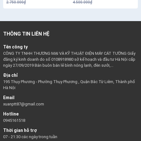
2.750.000₫
4.500.000₫
THÔNG TIN LIÊN HỆ
Tên công ty
CÔNG TY TNHH THƯƠNG MẠI VÀ KỸ THUẬT ĐIỆN MÁY CÁT TƯỜNG Giấy
đăng ký kinh doanh do số 0108918980 sở kế hoạch và đầu tư Hà Nội cấp
ngày 27/09/2019 Bán buôn bán lẻ bình nóng lạnh, đèn sưởi,...
Địa chỉ
195 Thụy Phương - Phường Thụy Phương , Quận Bắc Từ Liêm, Thành phố
Hà Nội
Email
xuanptt87@gmail.com
Hotline
0945161518
Thời gian hỗ trợ
07 - 21:30 các ngày trong tuần