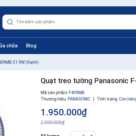
sửa chữa
Blog
-409MB 51.9W (Xanh)
Quạt treo tường Panasonic 
Mã sản phẩm:
F409MB
Thương hiệu:
PANASONIC
|
Tình trạng:
Còn hàn
1.950.000₫
2.590.000₫