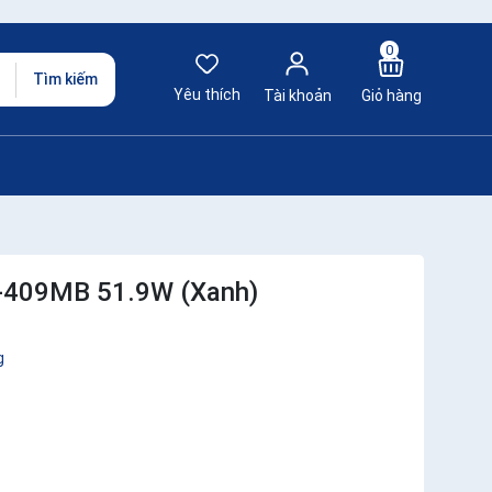
0
Tìm kiếm
Yêu thích
Tài khoản
Giỏ hàng
F-409MB 51.9W (Xanh)
g