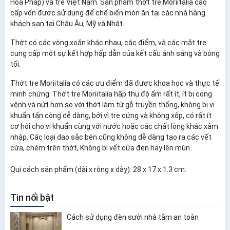
Hòa Pháp) và tre Việt Nam. Sản phẩm thớt tre Moriitalia cao
cấp vốn được sử dụng để chế biến món ăn tại các nhà hàng
khách sạn tại Châu Âu, Mỹ và Nhật.
Thớt có các vòng xoắn khác nhau, các điểm, và các mắt tre
cung cấp một sự kết hợp hấp dẫn của kết cấu ánh sáng và bóng
tối.
Thớt tre Moriitalia có các ưu điểm đã được khoa học và thực tế
minh chứng: Thớt tre Moriitalia hấp thụ độ ẩm rất ít, ít bị cong
vênh và nứt hơn so với thớt làm từ gỗ truyền thống, không bị vi
khuẩn tấn công dễ dàng, bởi vì tre cứng và không xốp, có rất ít
cơ hội cho vi khuẩn cùng với nước hoặc các chất lỏng khác xâm
nhập. Các loại dao sắc bén cũng không dễ dàng tạo ra các vết
cứa, chém trên thớt, Không bị vết cứa đen hay lên mùn.
Qui cách sản phẩm (dài x rộng x dày): 28 x 17 x 1.3 cm.
Tin nổi bật
Cách sử dụng đèn sưởi nhà tắm an toàn