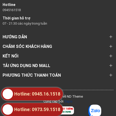
Hotline
0945161518
Thời gian hỗ trợ
07 - 21:30 các ngày trong tuần
HƯỚNG DẪN
CHĂM SÓC KHÁCH HÀNG
KẾT NỐI
TẢI ỨNG DỤNG ND MALL
PHƯƠNG THỨC THANH TOÁN
Hotline: 0945.16.1518
@ Bản quyền thuộc về ND Theme
Cung cấp bởi
Sapo
Hotline: 0973.59.1518