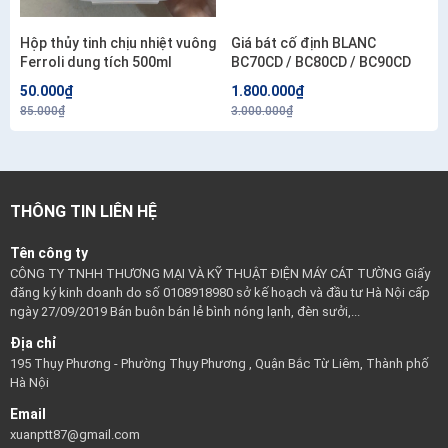
Hộp thủy tinh chịu nhiệt vuông
Giá bát cố định BLANC
Ferroli dung tích 500ml
BC70CD / BC80CD / BC90CD
50.000₫
1.800.000₫
85.000₫
3.000.000₫
THÔNG TIN LIÊN HỆ
Tên công ty
CÔNG TY TNHH THƯƠNG MẠI VÀ KỸ THUẬT ĐIỆN MÁY CÁT TƯỜNG Giấy
đăng ký kinh doanh do số 0108918980 sở kế hoạch và đầu tư Hà Nội cấp
ngày 27/09/2019 Bán buôn bán lẻ bình nóng lạnh, đèn sưởi,...
Địa chỉ
195 Thụy Phương - Phường Thụy Phương , Quận Bắc Từ Liêm, Thành phố
Hà Nội
Email
xuanptt87@gmail.com