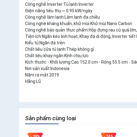
Công nghệ Inverter:Tủ lạnh Inverter
Điện năng tiêu thụ:~ 0.95 kW/ngày
Công nghệ làm lạnh:Làm lạnh đa chiều
Công nghệ kháng khuẩn, khử mùi:Khử mùi Nano Carbon
Công nghệ bảo quản thực phẩm:Hộp đựng rau củ quả lớn, 
Tiện ích:Ngăn kéo linh hoạt, Khay đá di động, Inverter ti
Kiểu tủ:Ngăn đá trên
Chất liệu cửa tủ lạnh:Thép không gỉ
Chất liệu khay ngăn:Kính chịu lực
Kích thước - Khối lượng:Cao 152.0 cm - Rộng 55.5 cm - Sâ
Nơi sản xuất:Indonesia
Năm ra mắt:2019
Hãng:LG
Sản phẩm cùng loại
- 39%
- 24%