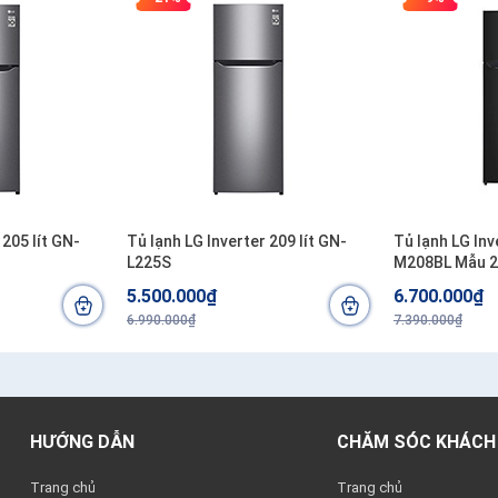
 205 lít GN-
Tủ lạnh LG Inverter 209 lít GN-
Tủ lạnh LG Inv
L225S
M208BL Mẫu 
5.500.000₫
6.700.000₫
6.990.000₫
7.390.000₫
HƯỚNG DẪN
CHĂM SÓC KHÁCH
Trang chủ
Trang chủ