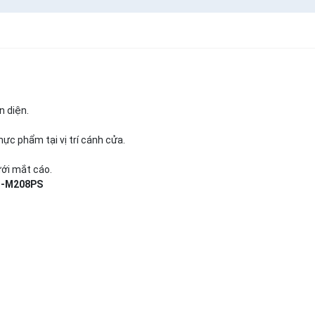
n diện.
ực phẩm tại vị trí cánh cửa.
ưới mắt cáo.
 GN-M208PS