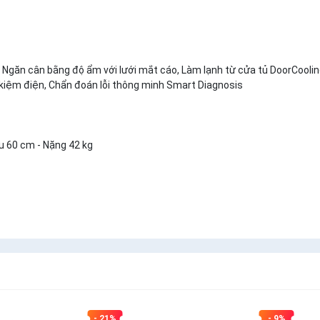
Ngăn cân bằng độ ẩm với lưới mắt cáo, Làm lạnh từ cửa tủ DoorCooli
ết kiệm điện, Chẩn đoán lỗi thông minh Smart Diagnosis
u 60 cm - Nặng 42 kg
- 21%
- 9%