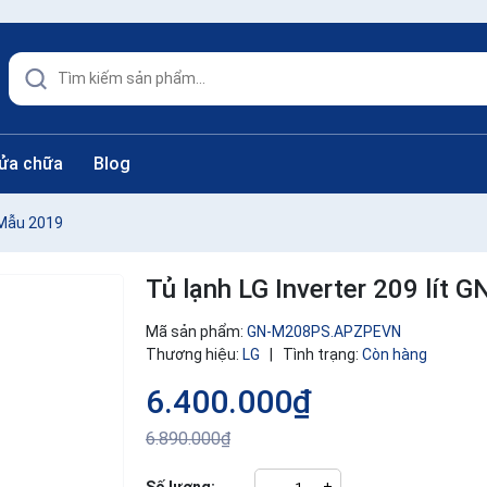
sửa chữa
Blog
 Mẫu 2019
Tủ lạnh LG Inverter 209 lí
Mã sản phẩm:
GN-M208PS.APZPEVN
Thương hiệu:
LG
|
Tình trạng:
Còn hàng
6.400.000₫
6.890.000₫