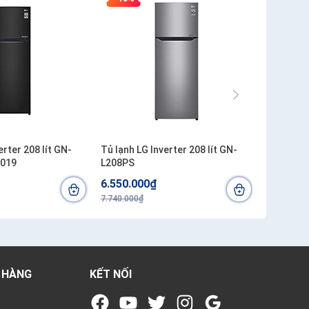
erter 208 lít GN-
Tủ lạnh LG Inverter 208 lít GN-
2019
L208PS
6.550.000₫
7.740.000₫
 HÀNG
KẾT NỐI