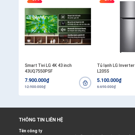
Smart Tivi LG 4K 43 inch
Tủ lạnh LG Inverter
43UQ7550PSF
L205S
7.900.000₫
5.100.000₫
12.900.000₫
6.690.000₫
THÔNG TIN LIÊN HỆ
Tên công ty