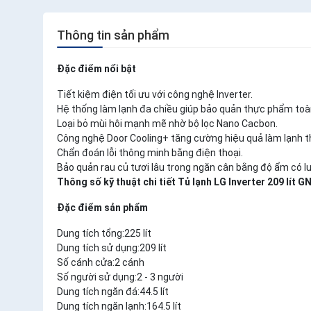
Thông tin sản phẩm
Đặc điểm nổi bật
Tiết kiệm điện tối ưu với công nghệ Inverter.
Hệ thống làm lạnh đa chiều giúp bảo quản thực phẩm toà
Loại bỏ mùi hôi mạnh mẽ nhờ bộ lọc Nano Cacbon.
Công nghệ Door Cooling+ tăng cường hiệu quả làm lạnh th
Chẩn đoán lỗi thông minh bằng điện thoại.
Bảo quản rau củ tươi lâu trong ngăn cân bằng độ ẩm có l
Thông số kỹ thuật chi tiết Tủ lạnh LG Inverter 209 lít
Đặc điểm sản phẩm
Dung tích tổng:225 lít
Dung tích sử dụng:209 lít
Số cánh cửa:2 cánh
Số người sử dụng:2 - 3 người
Dung tích ngăn đá:44.5 lít
Dung tích ngăn lạnh:164.5 lít