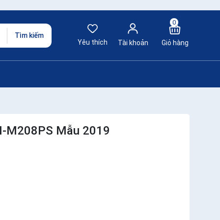
0
Tìm kiếm
Yêu thích
Tài khoản
Giỏ hàng
t GN-M208PS Mẫu 2019