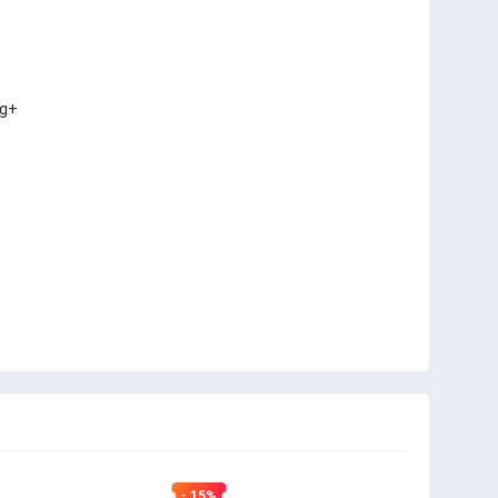
ng+
- 15%