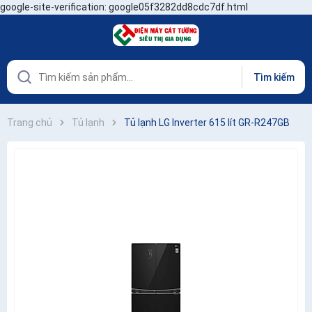
google-site-verification: google05f3282dd8cdc7df.html
Tìm kiếm
Trang chủ
Tủ lạnh
Tủ lạnh LG Inverter 615 lít GR-R247GB