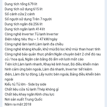
Dung tích tổng:679 lít
Dung tích sử dụng:615 lít
Số cánh cửa:2 cánh
Số người sử dụng:Trên 7 người
Dung tích ngăn đá:256 lít
Dung tích ngăn lạnh:414 lít
Công nghệ Inverter:Tủ lạnh Inverter
Điện năng tiêu thụ:~ 1.47 kW/ngày
Công nghệ làm lạnh:Làm lạnh đa chiều
Công nghệ kháng khuẩn, khử mùi:Bộ lọc khử mùi than hoạt tính
Công nghệ bảo quản thực phẩm:Ngăn chuyên biệt 2 chế độ rau
củ / hoa quả, Ngăn cân bằng độ ẩm với lưới mắt cáo
Tiện ích:Làm lạnh nhanh, Khay kệ linh hoạt, Bộ điều khiển màn
hình cảm ứng bên ngoài, Làm đá nhanh, Inverter tiết kiệm
điện, Làm đá tự động, Lấy nước bên ngoài, Bảng điều khiển bên
ngoài
Kiểu tủ:Tủ lớn - Side by side
Chất liệu cửa tủ lạnh:Thép không gỉ
Chất liệu khay ngăn:Kính chịu lực
Nơi sản xuất:Trung Quốc
Năm ra mắt:2018