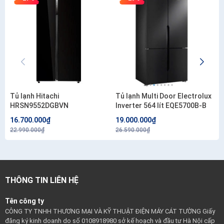
Tủ lạnh Hitachi
Tủ lạnh Multi Door Electrolux
HRSN9552DGBVN
Inverter 564 lít EQE5700B-B
16.700.000₫
19.000.000₫
22.990.000₫
26.590.000₫
THÔNG TIN LIÊN HỆ
Tên công ty
CÔNG TY TNHH THƯƠNG MẠI VÀ KỸ THUẬT ĐIỆN MÁY CÁT TƯỜNG Giấy
đăng ký kinh doanh do số 0108918980 sở kế hoạch và đầu tư Hà Nội cấp