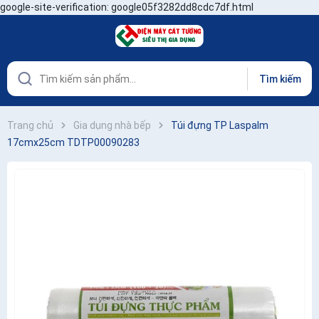
google-site-verification: google05f3282dd8cdc7df.html
Tìm kiếm
Trang chủ
Gia dụng nhà bếp
Túi đựng TP Laspalm
17cmx25cm TDTP00090283