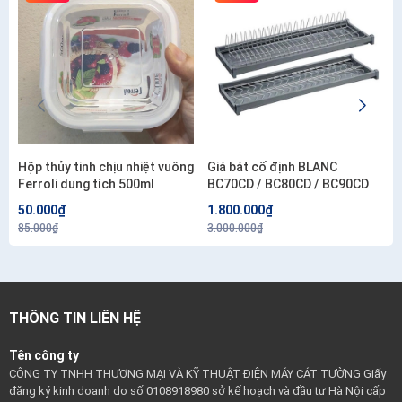
Hộp thủy tinh chịu nhiệt vuông
Giá bát cố định BLANC
Ferroli dung tích 500ml
BC70CD / BC80CD / BC90CD
50.000₫
1.800.000₫
85.000₫
3.000.000₫
THÔNG TIN LIÊN HỆ
Tên công ty
CÔNG TY TNHH THƯƠNG MẠI VÀ KỸ THUẬT ĐIỆN MÁY CÁT TƯỜNG Giấy
đăng ký kinh doanh do số 0108918980 sở kế hoạch và đầu tư Hà Nội cấp