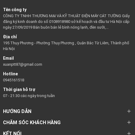
Tên công ty
CÔNG TY TNHH THƯƠNG MẠI VÀ KỸ THUẬT ĐIỆN MÁY CÁT TƯỜNG Giấy
đăng ký kinh doanh do số 0108918980 sở kế hoạch và đầu tư Hà Nội cấp
ngày 27/09/2019 Bán buôn bán lẻ bình nóng lạnh, đèn sưởi,...
Địa chỉ
195 Thụy Phương - Phường Thụy Phương , Quận Bắc Từ Liêm, Thành phố
Hà Nội
Email
xuanptt87@gmail.com
Hotline
0945161518
Thời gian hỗ trợ
07 - 21:30 các ngày trong tuần
HƯỚNG DẪN
CHĂM SÓC KHÁCH HÀNG
KẾT NỐI