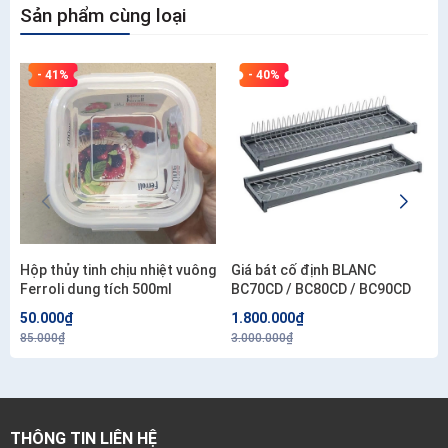
Sản phẩm cùng loại
- 41%
- 40%
Hộp thủy tinh chịu nhiệt vuông
Giá bát cố định BLANC
Ferroli dung tích 500ml
BC70CD / BC80CD / BC90CD
50.000₫
1.800.000₫
85.000₫
3.000.000₫
THÔNG TIN LIÊN HỆ