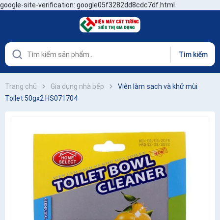
google-site-verification: google05f3282dd8cdc7df.html
Tìm kiếm
Trang chủ
Gia dụng nhà bếp
Viên làm sạch và khử mùi
Toilet 50gx2 HS071704