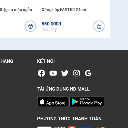
3L (giao màu ngẫu
Xửng hấp FASTER 24cm
CHẢO FA
Ø34
550.000₫
2.800.0
700.000₫
4.600.000₫
 HÀNG
KẾT NỐI
TẢI ỨNG DỤNG ND MALL
PHƯƠNG THỨC THANH TOÁN