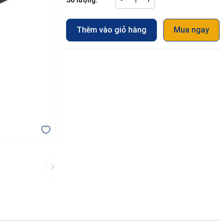
Số lượng:
-
+
Thêm vào giỏ hàng
Mua ngay