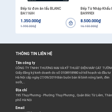
Bếp từ đơn ăn lẩu BLANC
Bếp Từ Nhập Khẩu
BA116IH
BA999DI
1.350.000₫
8.500.000₫
1.990.000₫
16.150.000₫
THÔNG TIN LIÊN HỆ
Tên công ty
CÔNG TY TNHH THƯƠNG MẠI VÀ KỸ THUẬT ĐIỆN MÁY CÁT TƯỜN
Giấy đăng ký kinh doanh do số 0108918980 sở kế hoạch và đầu tư
Hà Nội cấp ngày 27/09/2019 Bán buôn bán lẻ bình nóng lạnh, đèn
sưởi,...
Địa chỉ
195 Thụy Phương - Phường Thụy Phương , Quận Bắc Từ Liêm, Thà
phố Hà Nội
Email