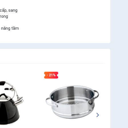
 cấp, sang
trong
i, nâng tầm
- 21%
- 39%