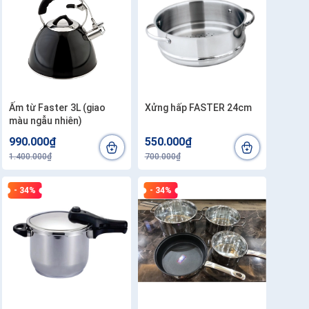
Ấm từ Faster 3L (giao
Xửng hấp FASTER 24cm
màu ngẫu nhiên)
990.000₫
550.000₫
1.400.000₫
700.000₫
- 34%
- 34%