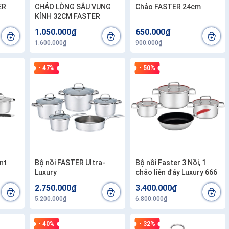
ER
CHẢO LÒNG SÂU VUNG
Chảo FASTER 24cm
KÍNH 32CM FASTER
1.050.000₫
650.000₫
1.600.000₫
900.000₫
- 47%
- 50%
nt
Bộ nồi FASTER Ultra-
Bộ nồi Faster 3 Nồi, 1
Luxury
chảo liền đáy Luxury 666
2.750.000₫
3.400.000₫
5.200.000₫
6.800.000₫
- 40%
- 32%