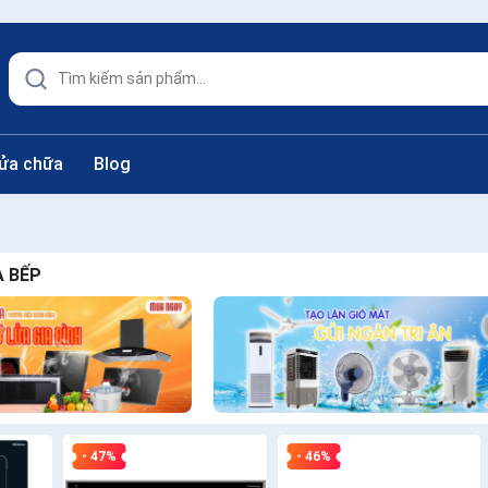
sửa chữa
Blog
À BẾP
- 47%
- 46%