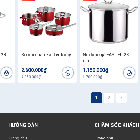
 28
Bộ nồi chảo Faster Ruby
Nồi luộc gà FASTER 28
cm
2.600.000₫
1.150.000₫
4.350.000₫
1.700.000₫
1
2
»
HƯỚNG DẪN
CHĂM SÓC KHÁCH
Trang chủ
Trang chủ