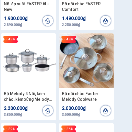
Nồi áp suất FASTER 6L-
Bộ nồi chảo FASTER
New
Comfort
1.900.000₫
1.490.000₫
2.890.000₫
2.250.000₫
- 43%
- 43%
Bộ Melody 4 Nồi, kèm
Bộ nồi chảo Faster
chảo, kèm xửng Melody
Melody Cookware
set 6 Faster
2.200.000₫
2.000.000₫
3.850.000₫
3.500.000₫
- 39%
- 36%