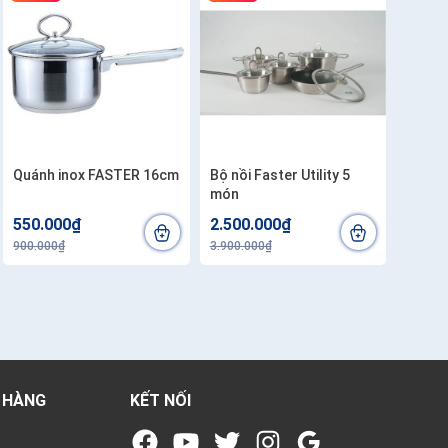
Quánh inox FASTER 16cm
Bộ nồi Faster Utility 5
món
550.000₫
2.500.000₫
900.000₫
3.900.000₫
 HÀNG
KẾT NỐI