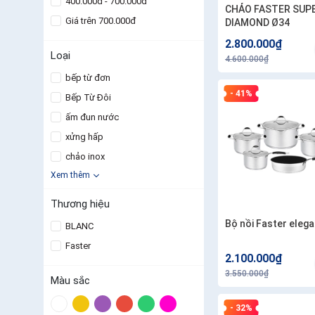
400.000đ - 700.000đ
CHẢO FASTER SUP
Giá trên 700.000đ
DIAMOND Ø34
2.800.000₫
Loại
4.600.000₫
bếp từ đơn
- 41%
Bếp Từ Đôi
ấm đun nước
xửng hấp
chảo inox
Xem thêm
Thương hiệu
Bộ nồi Faster elega
BLANC
Faster
2.100.000₫
3.550.000₫
Màu sắc
- 32%