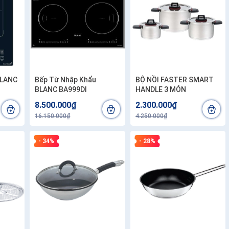
BLANC
Bếp Từ Nhập Khẩu
BỘ NỒI FASTER SMART
BLANC BA999DI
HANDLE 3 MÓN
8.500.000₫
2.300.000₫
16.150.000₫
4.250.000₫
- 34%
- 28%