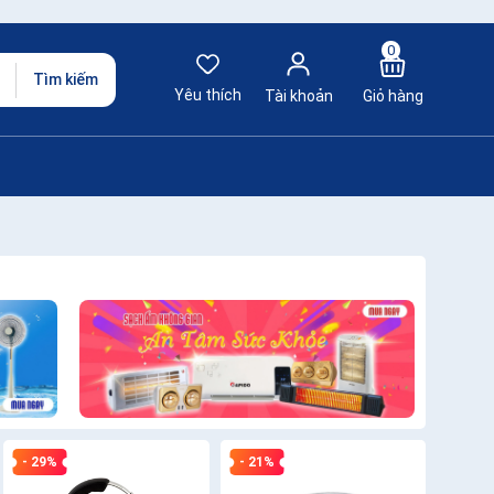
0
Tìm kiếm
Yêu thích
Tài khoản
Giỏ hàng
- 29%
- 21%