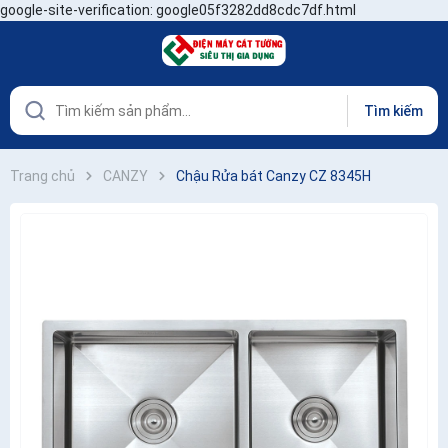
google-site-verification: google05f3282dd8cdc7df.html
Tìm kiếm
Trang chủ
CANZY
Chậu Rửa bát Canzy CZ 8345H