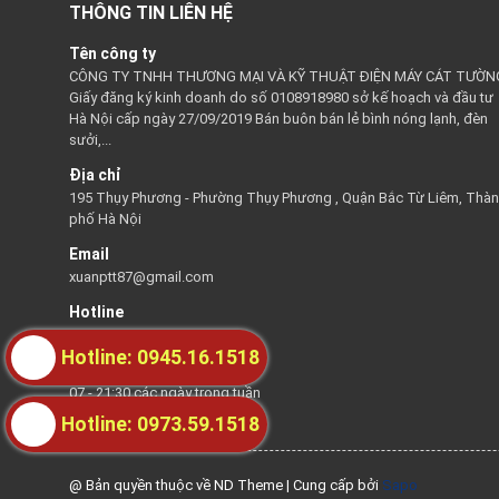
THÔNG TIN LIÊN HỆ
Tên công ty
CÔNG TY TNHH THƯƠNG MẠI VÀ KỸ THUẬT ĐIỆN MÁY CÁT TƯỜN
Giấy đăng ký kinh doanh do số 0108918980 sở kế hoạch và đầu tư
Hà Nội cấp ngày 27/09/2019 Bán buôn bán lẻ bình nóng lạnh, đèn
sưởi,...
Địa chỉ
195 Thụy Phương - Phường Thụy Phương , Quận Bắc Từ Liêm, Thà
phố Hà Nội
Email
xuanptt87@gmail.com
Hotline
0945161518
Hotline: 0945.16.1518
Thời gian hỗ trợ
07 - 21:30 các ngày trong tuần
Hotline: 0973.59.1518
@ Bản quyền thuộc về ND Theme
|
Cung cấp bởi
Sapo