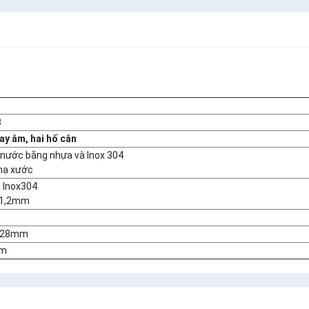
B
ay âm, hai hố cân
 nước bằng nhựa và Inox 304
mạ xước
: Inox304
: 1,2mm
228mm
mm