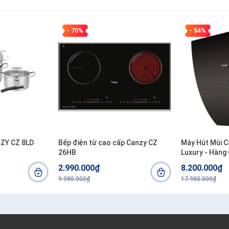
- 70%
- 54%
NZY CZ 8LD
Bếp điện từ cao cấp Canzy CZ
Máy Hút Mùi C
26HB
Luxury - Hàng
2.990.000₫
8.200.000₫
9.980.000₫
17.980.000₫