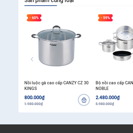
Sản phẩm cùng loại
- 60%
- 59%
Nồi luộc gà cao cấp CANZY CZ 30
Bộ nồi cao cấp CA
KINGS
NOBLE
800.000₫
2.480.000₫
1.980.000₫
5.980.000₫