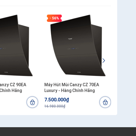
- 56%
- 52%
anzy CZ 90EA
Máy Hút Mùi Canzy CZ 70EA
Bếp Từ C
 Chính Hãng
Luxury - Hàng Chính Hãng
chính hã
7.500.000₫
5.800.0
16.980.000₫
11.980.00