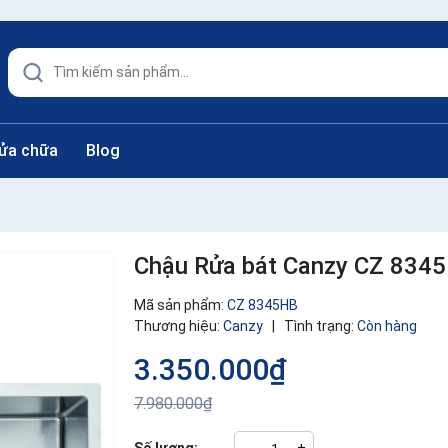
sửa chữa
Blog
Chậu Rửa bát Canzy CZ 834
Mã sản phẩm:
CZ 8345HB
Thương hiệu:
Canzy
|
Tình trạng:
Còn hàng
3.350.000₫
7.980.000₫