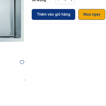
Số lượng:
-
+
Thêm vào giỏ hàng
Mua ngay