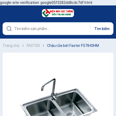
google-site-verification: google05f3282dd8cdc7df.html
Tìm kiếm
Trang chủ
FASTER
Chậu rửa bát Faster FS7843HM