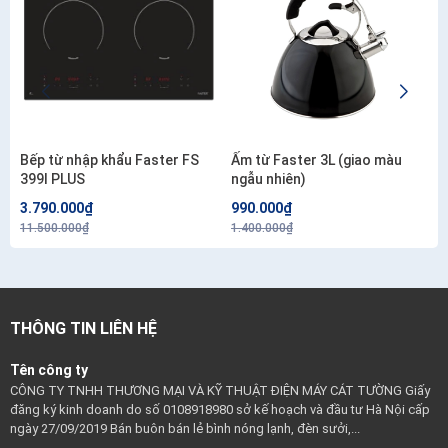
Bếp từ nhập khẩu Faster FS
Ấm từ Faster 3L (giao màu
399I PLUS
ngẫu nhiên)
3.790.000₫
990.000₫
11.500.000₫
1.400.000₫
THÔNG TIN LIÊN HỆ
Tên công ty
CÔNG TY TNHH THƯƠNG MẠI VÀ KỸ THUẬT ĐIỆN MÁY CÁT TƯỜNG Giấy
đăng ký kinh doanh do số 0108918980 sở kế hoạch và đầu tư Hà Nội cấp
ngày 27/09/2019 Bán buôn bán lẻ bình nóng lạnh, đèn sưởi,...