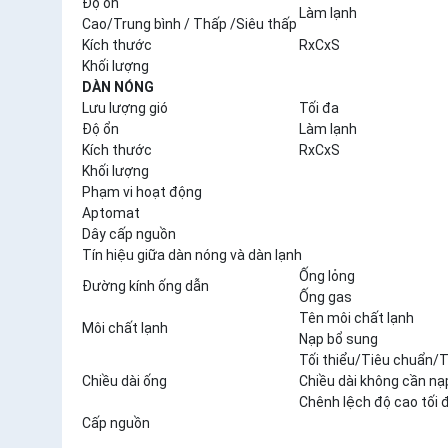
Độ ổn
Làm lạnh
Cao/Trung bình / Thấp /Siêu thấp
Kích thước
RxCxS
Khối lượng
DÀN NÓNG
Lưu lượng gió
Tối đa
Độ ổn
Làm lạnh
Kích thước
RxCxS
Khối lượng
Phạm vi hoạt động
Aptomat
Dây cấp nguồn
Tín hiệu giữa dàn nóng và dàn lạnh
Ống lỏng
Đường kính ống dẫn
Ống gas
Tên môi chất lạnh
Môi chất lạnh
Nạp bổ sung
Tối thiểu/Tiêu chuẩn/T
Chiều dài ống
Chiều dài không cần nạ
Chênh lệch độ cao tối 
Cấp nguồn