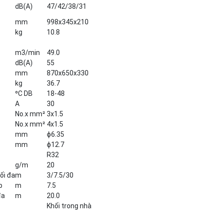
dB(A)
47/42/38/31
mm
998x345x210
kg
10.8
m3/min
49.0
dB(A)
55
mm
870x650x330
kg
36.7
⁰C DB
18-48
A
30
No.x mm²
3x1.5
No.x mm²
4x1.5
mm
ɸ6.35
mm
ɸ12.7
R32
g/m
20
ối đa
m
3/7.5/30
p
m
7.5
đa
m
20.0
Khối trong nhà