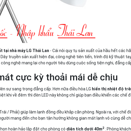
ất tại nhà máy LG Thái Lan
- Cái nôi quy tụ sản xuất của hầu hết các h
. Dây truyền sản xuất hiện đại, công nghệ tiên tiến, trình độ kỹ thuật t
g công nghệ mang lại cho người tiêu dùng cuộc sống tiện nghi, đẳng cấ
mát cực kỳ thoải mái dễ chịu
t lên sự sang trọng đẳng cấp. Hơn nữa điều hòa LG
hiển thị nhiệt độ tr
iệt khi về đêm thì đèn LED này không chỉ giúp bạn điều khiển các chế 
Trái / Phải) giúp làm lạnh đồng đều khắp căn phòng. Ngoài ra, với chế 
o người mang đến cho bạn tận hưởng không gian mát lạnh vô cùng dễ ch
2
chọn hoàn hảo lắp đặt cho phòng có
diện tích dưới 40m
: Phòng khách