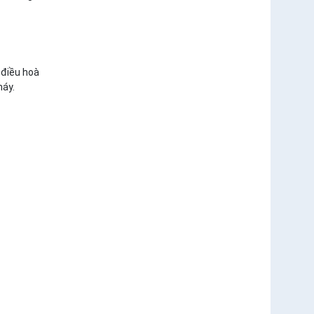
 điều hoà
máy.