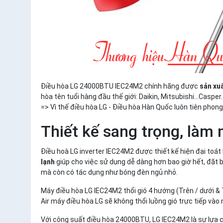
Điều hòa LG 24000BTU IEC24M2 chính hãng được
sản xu
hòa tên tuổi hàng đầu thế giới: Daikin, Mitsubishi...Casper
=> Vì thế điều hòa LG - Điều hòa Hàn Quốc luôn tiên phon
Thiết kế sang trọng, làm 
Điều hoà LG inverter IEC24M2 được thiết kế hiện đại toá
lạnh
giúp cho việc sử dụng dễ dàng hơn bao giờ hết, đặt b
mà còn có tác dụng như bóng đèn ngủ nhỏ.
Máy điều hòa LG IEC24M2 thổi gió 4 hướng (Trên / dưới & 
Air máy điều hòa LG sẽ không thổi luồng gió trực tiếp và
Với công suất điều hòa 24000BTU, LG IEC24M2 là sự lựa 