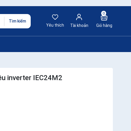
0
Tìm kiếm
Yêu thích
Tài khoản
Giỏ hàng
ều inverter IEC24M2