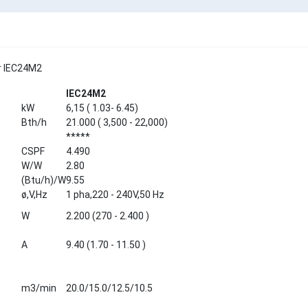
r IEC24M2
IEC24M2
kW
6,15 ( 1.03- 6.45)
Bth/h
21.000 ( 3,500 - 22,000)
*****
CSPF
4.490
W/W
2.80
(Btu/h)/W
9.55
ø,V,Hz
1 pha,220 - 240V,50 Hz
W
2.200 (270 - 2.400 )
A
9.40 (1.70 - 11.50 )
m3/min
20.0/15.0/12.5/10.5