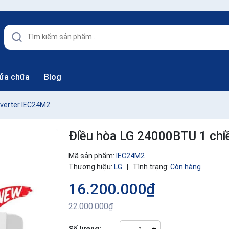
sửa chữa
Blog
nverter IEC24M2
Điều hòa LG 24000BTU 1 chi
Mã sản phẩm:
IEC24M2
Thương hiệu:
LG
|
Tình trạng:
Còn hàng
16.200.000₫
22.000.000₫