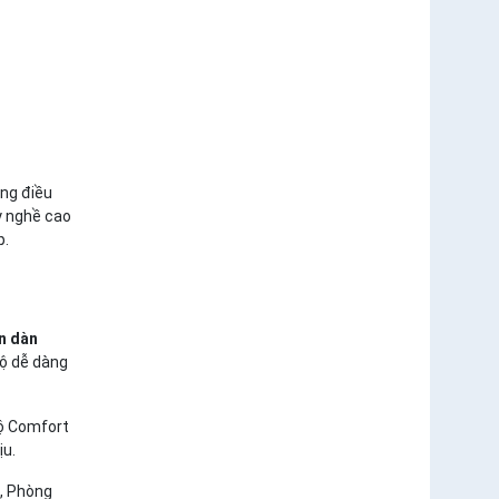
ãng điều
ay nghề cao
p.
ên dàn
độ dễ dàng
độ Comfort
ịu.
, Phòng