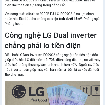
Điều hoà LG 9000BTU 1 chiều inverter IEC09G2 được thiết kế
hiện đại toát lên sự sang trọng đẳng cấp.
Với công suất điều hòa 9000BTU, LG IEC09G2 là sự lựa chọn
2
hoàn hảo lắp đặt cho phòng có
diện tích dưới 15m
: Phòng ngủ,
Phòng họp,...
Công nghệ LG Dual inverter
chẳng phải lo tiền điện
Điều hoà LG Dual inverter IEC09G2 công nghệ tiên tiến độc đáo
giúp điều hòa LG tiết kiệm tới 70% điện năng tiêu thụ so với máy
điều hoà thông thường, làm lạnh nhanh hơn 40% . Ngoài ra, điều
hòa inverter còn giúp máy vận hành êm ái, bền bỉ và kéo dài tuổi
thọ cho máy.