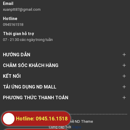
Email
xuanptt87@gmail.com
Hotline
0945161518
Thời gian hỗ trợ
07 - 21:30 các ngày trong tuần
HƯỚNG DẪN
CHĂM SÓC KHÁCH HÀNG
KẾT NỐI
TẢI ỨNG DỤNG ND MALL
PHƯƠNG THỨC THANH TOÁN
Hotline: 0945.16.1518
@ Bản quyền thuộc về ND Theme
Cung cấp bởi
Sapo