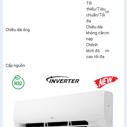
Tối
thiểu/Tiêu
m
3
chuẩn/Tối
đa
Chiều dài
Chiều dài ống
không cần
m
7
nạp
Chênh
lệch độ
m
7
cao tối đa
K
Cấp nguồn
n