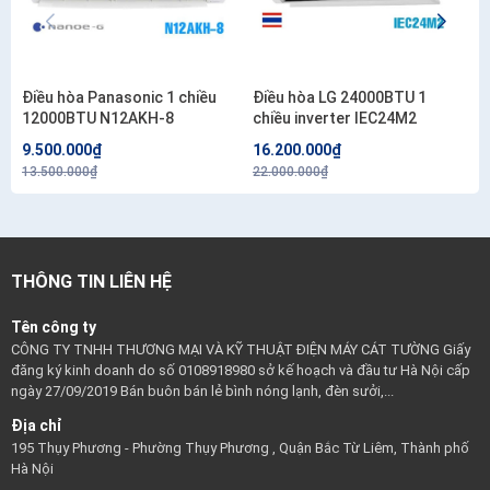
Điều hòa Panasonic 1 chiều
Điều hòa LG 24000BTU 1
12000BTU N12AKH-8
chiều inverter IEC24M2
9.500.000₫
16.200.000₫
13.500.000₫
22.000.000₫
THÔNG TIN LIÊN HỆ
Tên công ty
CÔNG TY TNHH THƯƠNG MẠI VÀ KỸ THUẬT ĐIỆN MÁY CÁT TƯỜNG Giấy
đăng ký kinh doanh do số 0108918980 sở kế hoạch và đầu tư Hà Nội cấp
ngày 27/09/2019 Bán buôn bán lẻ bình nóng lạnh, đèn sưởi,...
Địa chỉ
195 Thụy Phương - Phường Thụy Phương , Quận Bắc Từ Liêm, Thành phố
Hà Nội