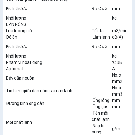
7
Kích thước
R x C x S
mm
1
Khối lượng
kg
7
DÀN NÓNG
Lưu lượng gió
Tối đa
m3/min
2
Độ ồn
Làm lạnh
dB(A)
5
7
Kích thước
R x C x S
mm
2
Khối lượng
kg
2
Phạm vi hoạt động
℃ DB
1
Aptomat
A
1
No. x
Dây cấp nguồn
3
mm2
No. x
Tín hiệu giữa dàn nóng và dàn lạnh
4
mm3
Ống lỏng
mm
ɸ
Đường kính ống dẫn
Ống gas
mm
ɸ
Tên môi
R
chất lạnh
Môi chất lạnh
Nạp bổ
g/m
1
sung