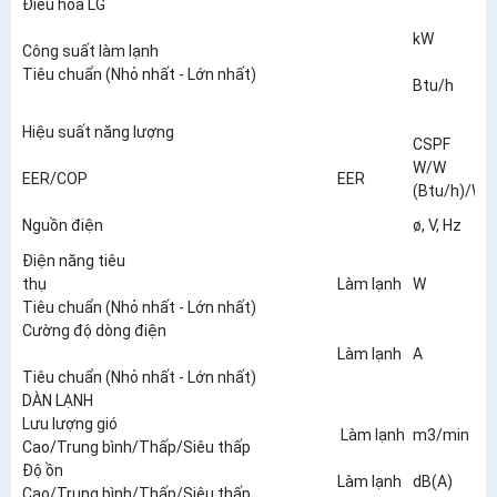
Điều hòa LG
I
2
kW
Công suất làm lạnh
2
Tiêu chuẩn (Nhỏ nhất - Lớn nhất)
9
Btu/h
(
Hiệu suất năng lượng
CSPF
4
W/W
2
EER/COP
EER
(Btu/h)/W
1
1
Nguồn điện
ø, V, Hz
2
Điện năng tiêu
9
thụ
Làm lạnh
W
(
Tiêu chuẩn (Nhỏ nhất - Lớn nhất)
Cường độ dòng điện
5
Làm lạnh
A
(
Tiêu chuẩn (Nhỏ nhất - Lớn nhất)
DÀN LẠNH
Lưu lượng gió
7,
Làm lạnh
m3/min
Cao/Trung bình/Thấp/Siêu thấp
4
Độ ồn
3
Làm lạnh
dB(A)
Cao/Trung bình/Thấp/Siêu thấp
2