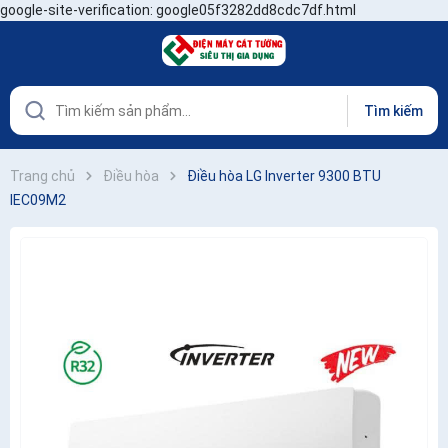
google-site-verification: google05f3282dd8cdc7df.html
Tìm kiếm
Trang chủ
Điều hòa
Điều hòa LG Inverter 9300 BTU
IEC09M2