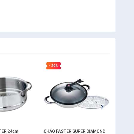
- 39%
- 34%
TER 24cm
CHẢO FASTER SUPER DIAMOND
CHẢO LÒ