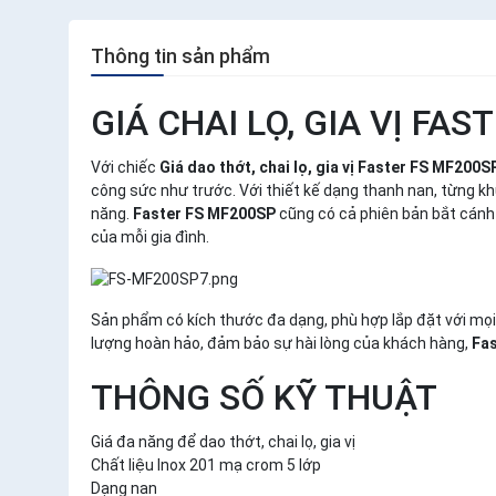
Thông tin sản phẩm
GIÁ CHAI LỌ, GIA VỊ FA
Với chiếc
Giá dao thớt, chai lọ, gia vị Faster
FS MF200S
công sức như trước. Với thiết kế dạng thanh nan, từng kh
năng.
Faster FS MF200SP
cũng có cả phiên bản bắt cánh
của mỗi gia đình.
Sản phẩm có kích thước đa dạng, phù hợp lắp đặt với mọi
lượng hoàn hảo, đảm bảo sự hài lòng của khách hàng,
Fa
THÔNG SỐ KỸ THUẬT
Giá đa năng để dao thớt, chai lọ, gia vị
Chất liệu Inox 201 mạ crom 5 lớp
Dạng nan