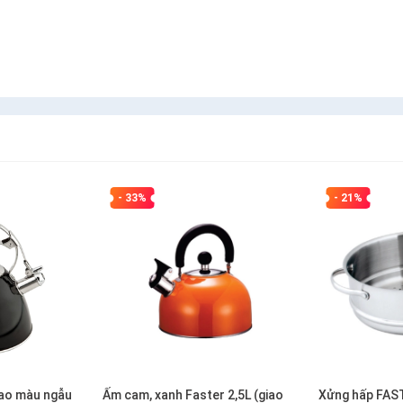
- 33%
- 21%
iao màu ngẫu
Ấm cam, xanh Faster 2,5L (giao
Xửng hấp FAS