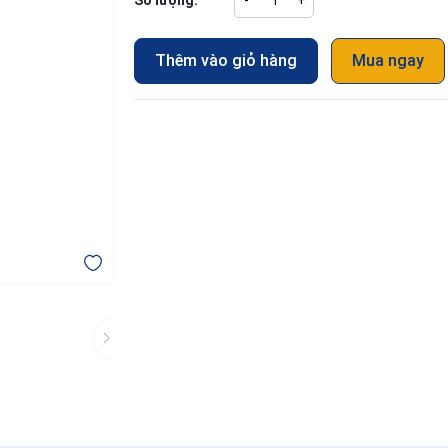
Số lượng:
-
+
Thêm vào giỏ hàng
Mua ngay