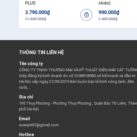
PLUS
nhiên)
3.790.000₫
990.000₫
11.500.000₫
1.400.000₫
THÔNG TIN LIÊN HỆ
Tên công ty
CÔNG TY TNHH THƯƠNG MẠI VÀ KỸ THUẬT ĐIỆN MÁY CÁT TƯỜN
Giấy đăng ký kinh doanh do số 0108918980 sở kế hoạch và đầu tư
Hà Nội cấp ngày 27/09/2019 Bán buôn bán lẻ bình nóng lạnh, đèn
sưởi,...
Địa chỉ
195 Thụy Phương - Phường Thụy Phương , Quận Bắc Từ Liêm, Thà
phố Hà Nội
Email
xuanptt87@gmail.com
Hotline