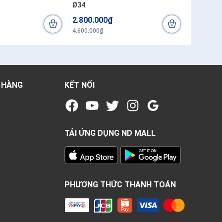
Ø34
32CM FA
2.800.000₫
1.050.0
4.600.000₫
1.600.000₫
 HÀNG
KẾT NỐI
TẢI ỨNG DỤNG ND MALL
PHƯƠNG THỨC THANH TOÁN