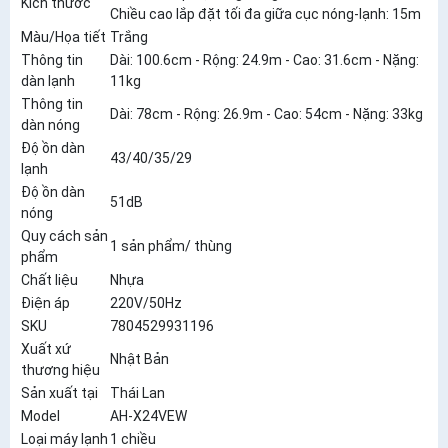
Kích thước
Chiều cao lắp đặt tối đa giữa cục nóng-lạnh: 15m
Màu/Họa tiết
Trắng
Thông tin
Dài: 100.6cm - Rộng: 24.9m - Cao: 31.6cm - Nặng:
dàn lạnh
11kg
Thông tin
Dài: 78cm - Rộng: 26.9m - Cao: 54cm - Nặng: 33kg
dàn nóng
Độ ồn dàn
43/40/35/29
lạnh
Độ ồn dàn
51dB
nóng
Quy cách sản
1 sản phẩm/ thùng
phẩm
Chất liệu
Nhựa
Điện áp
220V/50Hz
SKU
7804529931196
Xuất xứ
Nhật Bản
thương hiệu
Sản xuất tại
Thái Lan
Model
AH-X24VEW
Loại máy lạnh
1 chiều