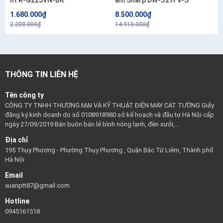
lít R-G225VN-BK
ẩm Sharp DW-J27FV-S
1.680.000₫
8.500.000₫
2.200.000₫
14.910.000₫
THÔNG TIN LIÊN HỆ
Tên công ty
CÔNG TY TNHH THƯƠNG MẠI VÀ KỸ THUẬT ĐIỆN MÁY CÁT TƯỜNG Giấy
đăng ký kinh doanh do số 0108918980 sở kế hoạch và đầu tư Hà Nội cấp
ngày 27/09/2019 Bán buôn bán lẻ bình nóng lạnh, đèn sưởi,...
Địa chỉ
195 Thụy Phương - Phường Thụy Phương , Quận Bắc Từ Liêm, Thành phố
Hà Nội
Email
xuanptt87@gmail.com
Hotline
0945161518