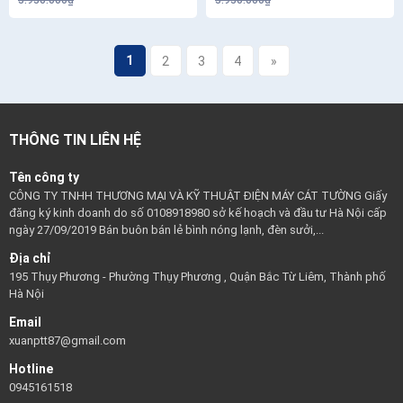
3.930.000₫
3.930.000₫
1
2
3
4
»
THÔNG TIN LIÊN HỆ
Tên công ty
CÔNG TY TNHH THƯƠNG MẠI VÀ KỸ THUẬT ĐIỆN MÁY CÁT TƯỜNG Giấy
đăng ký kinh doanh do số 0108918980 sở kế hoạch và đầu tư Hà Nội cấp
ngày 27/09/2019 Bán buôn bán lẻ bình nóng lạnh, đèn sưởi,...
Địa chỉ
195 Thụy Phương - Phường Thụy Phương , Quận Bắc Từ Liêm, Thành phố
Hà Nội
Email
xuanptt87@gmail.com
Hotline
0945161518