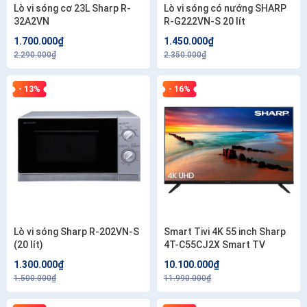
Lò vi sóng cơ 23L Sharp R-
Lò vi sóng có nướng SHARP
32A2VN
R-G222VN-S 20 lít
1.700.000₫
1.450.000₫
2.290.000₫
2.350.000₫
- 13%
- 16%
Lò vi sóng Sharp R-202VN-S
Smart Tivi 4K 55 inch Sharp
(20 lít)
4T-C55CJ2X Smart TV
1.300.000₫
10.100.000₫
1.500.000₫
11.990.000₫