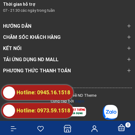
Thời gian hỗ trợ
07 - 21:30 các ngày trong tuần
HƯỚNG DẪN
CHĂM SÓC KHÁCH HÀNG
KẾT NỐI
TẢI ỨNG DỤNG ND MALL
PHƯƠNG THỨC THANH TOÁN
Hotline: 0945.16.1518
@ Bản quyền thuộc về ND Theme
Cung cấp bởi
Sapo
Hotline: 0973.59.1518
0