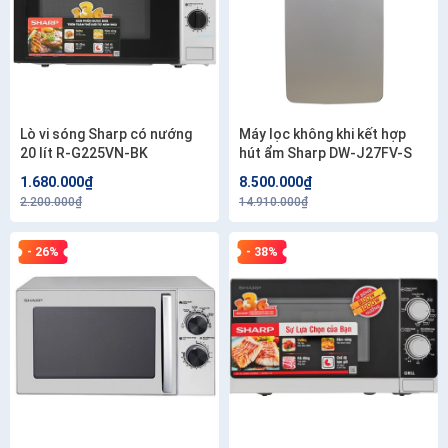
Lò vi sóng Sharp có nướng
Máy lọc không khi kết hợp
20 lít R-G225VN-BK
hút ẩm Sharp DW-J27FV-S
1.680.000₫
8.500.000₫
2.200.000₫
14.910.000₫
- 26%
- 38%