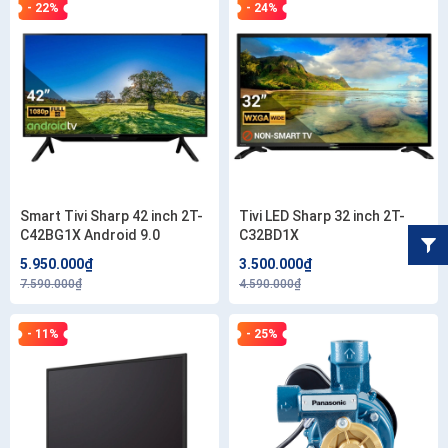
- 22%
- 24%
Smart Tivi Sharp 42 inch 2T-
Tivi LED Sharp 32 inch 2T-
C42BG1X Android 9.0
C32BD1X
5.950.000₫
3.500.000₫
7.590.000₫
4.590.000₫
- 11%
- 25%