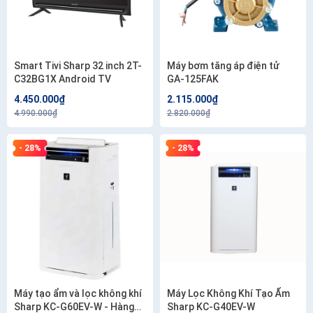
Smart Tivi Sharp 32 inch 2T-
Máy bơm tăng áp điện tử
C32BG1X Android TV
GA‑125FAK
4.450.000₫
2.115.000₫
4.990.000₫
2.820.000₫
- 28%
- 28%
Máy tạo ẩm và lọc không khí
Máy Lọc Không Khí Tạo Ẩm
Sharp KC-G60EV-W - Hàng
Sharp KC-G40EV-W