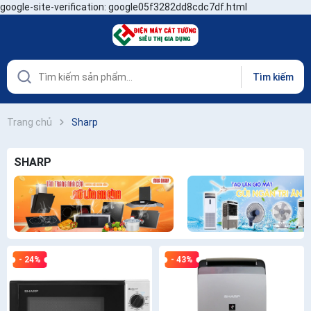
google-site-verification: google05f3282dd8cdc7df.html
Tìm kiếm
Trang chủ
Sharp
SHARP
- 24%
- 43%