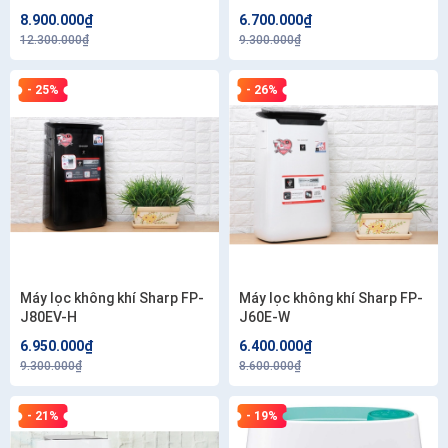
chính hãng
8.900.000₫
6.700.000₫
12.300.000₫
9.300.000₫
- 25%
- 26%
Máy lọc không khí Sharp FP-
Máy lọc không khí Sharp FP-
J80EV-H
J60E-W
6.950.000₫
6.400.000₫
9.300.000₫
8.600.000₫
- 21%
- 19%