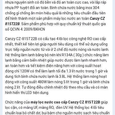
nhựa nguyên sinh có độ bền và độ an toàn cực cao, vòi lắp ráp
nhựa PP tuyệt đối an toàn. Bình chứa nước bằng inox 304
chống gỉ chống ăn mòn hiệu quả là những tiêu chuẩn đầu tiên
để hình thành một sản phẩm máy lọc nước an toàn
Canzy CZ
815T22B
. Sảm phẩm phù hợp với quy chuẩn kỹ thuật quốc gia
số QCVN 4: 2009/BKHCN
Canzy CZ-815T22B có cấu tạo 4 lõi lọc công nghệ RO cao cấp
nhất, thiết kế tiện lợi giúp người tiêu dùng có thể sử dụng uống
trực tiếp nguồn nước từ vòi ở 2 chế độ nước nóng và nước lạnh.
Hệ thống làm lạnh bằng bộ nén khí R134A ( 30g ) chức năng làm
lạnh bằng cảm biến nhiệt giúp nước được làm lạnh nhanh hơn,
an toàn hơn và tiết kiệm điện năng hơn với công suất hoạt
động chỉ 120W có thể làm lạnh tối đa 1.3 lít nước trong 1 giờ và
dung tích bình chứa nước lạnh là 3.8L. Hệ thống làm nóng hoạt
động với công suất 480W làm nóng 5 lít trong 1 giờ và bình chứa
nóng 2 lít. Tự động điều chỉnh nhiệt độ theo nhu cầu và có màn
hình hiển thị LED tiện dụng.
Chức năng của
máy lọc nước cao cấp Canzy CZ 815T22B
giúp
lọc cặn, có màng UF, màng RO, đèn UV. Hệ thống lọc 4 lõi tiêu
chuẩn loại bỏ chất dơ, bụi bậm cho nguồn nước sạch tiêu chuẩn