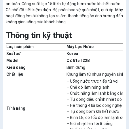
an toàn. Công suất lọc 15 lít/h tự động bơm nước khi hết nước.
Có chế độ tiết kiệm điện. Bộ phận bảo vệ quá nhiệt, quá áp. Máy
hoạt động êm ái không tạo ra âm thanh tiếng ồn ảnh hưởng đến
không gian sống của khách hàng.
Thông tin kỹ thuật
Loại sản phẩm
Máy Lọc Nước
Xuất xứ
Korea
Model
CZ 815T22B
Kiểu dáng
Bình đứng
Chất liệu
Khung làm từ nhựa nguyên sinh có
– Uống nước trực tiếp từ vòi
– Chế độ làm nóng lạnh
– Chức năng làm lạnh bằng cảm b
– Tự động điều chỉnh nhiệt độ th
– Hệ thống 4 lõi lọc công nghệ UF
Tính năng
– Tự động bơm khi hết nước
– Bình LG, có tốc độ làm lạnh cực
– Giữ nhiệt lên tới 8 tiếng