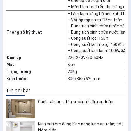
– Chế độ tiết kiệm điện
– Màn hình Led hiển thị thông min
– Làm lạnh bằng bộ nén khí: R134
– Vòi lắp ráp nhựa PP an toàn
– Dung tích bình chứa nước nóng: 
Thông số kỹ thuật
– Dung tích bình chứa nước lạnh: 
– Công suất lọc: 15l/h
– Công suất làm nóng: 450W, 5l/h
– Công suất làm lạnh: 100W, 3,8l/
Điện áp
220-240V/50-60Hz
Màu
Đen
Trọng lượng
20Kg
Kích thước
300x365x520mm
Tin nổi bật
Cách sử dụng đèn sưởi nhà tắm an toàn
Kinh nghiệm dùng bình nóng lạnh an toàn, tiết
kiệm điện