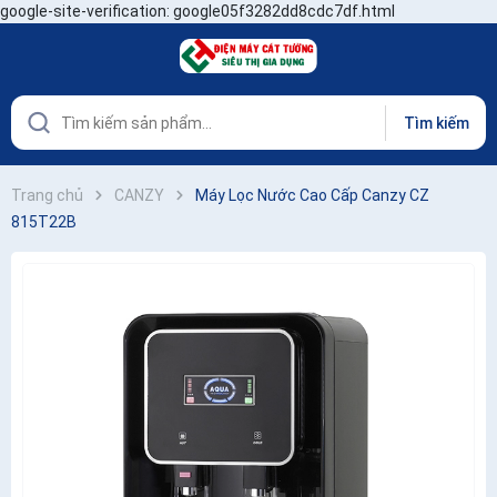
google-site-verification: google05f3282dd8cdc7df.html
Tìm kiếm
Trang chủ
CANZY
Máy Lọc Nước Cao Cấp Canzy CZ
815T22B