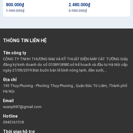
800.000₫
2.480.000₫
1.980.000₫
5.980.000₫
THÔNG TIN LIÊN HỆ
Tên công ty
CÔNG TY TNHH THƯƠNG MẠI VÀ KỸ THUẬT ĐIỆN MÁY CÁT TƯỜNG Giấy
đăng ký kinh doanh do số 0108918980 sở kế hoạch và đầu tư Hà Nội cấp
ngày 27/09/2019 Bán buôn bán lẻ bình nóng lạnh, đèn sưởi,...
Địa chỉ
195 Thụy Phương - Phường Thụy Phương , Quận Bắc Từ Liêm, Thành phố
Hà Nội
Email
xuanptt87@gmail.com
Hotline
0945161518
Thời gian hỗ trợ