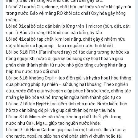
sạn…). Bảo vệ màng RO khỏi các cặn bẩn gây tắc.
Lõi số 2:Loại bỏ Clo, clorine, chất hữu cơ thừa và các khí gây mùi
trong nước. Bảo vệ màng RO khỏi các chất Oxy hóa gây hỏng
màng.
Lõi số 3:Loại bỏ các cặn bẩn lơ lửng trên 1 micron (bùn, đất, cát
sạn…). Bảo vệ màng RO khỏi các cặn bẩn gây tắc.
Lõi số 4:Loại bỏ tạp chất, kim loại nặng, chất gây ô nhiễm hữu
cơ, vi khuẩn có hại, amip… tạo ra nguồn nước tinh khiết.
Lõi lọc 5:Lõi FIR+ (Far infrared ray) có tác dụng tương tự bức xạ
hồng ngoại. Khi nước đi qua sẽ bổ sung oxy hoạt hóa và giúp
phân chia thành phân tử nước nhỏ giúp tăng cường khả năng
hấp thu nước trao đổi chất
Lõi lọc 6:Lõi khoáng OrpH+ tạo điện giải và hydro hoạt hóa thông
qua phương pháp tự nhiên – sử dụng hạt khoáng. Theo nghiên
cứu, nước điện giải hydrogen giúp phục hồi sức khỏe, chống tác
nhân gây lão hóa và hỗ trợ ngăn ngừa hình thành gốc tự do
Lõi lọc 7:Lõi lọc HypH+ tạo kiềm tính cho nước. Nước kiềm tính
hỗ trợ cân bằng độ pH và giúp cải thiện bộ máy tiêu hóa
Lõi lọc 8:Lõi Mineral+ cân bằng khoáng chất thiết yếu trong
nước như Ca+, Mg+… giúp tạo nguồn nước khỏe.
Lõi lọc 9: Lõi Nano Carbon giúp loại bỏ một số mùi, flo và tạo vị
cho nước, ngoài ra giúp hạn chế phát sinh vi khuẩn hoặc tái