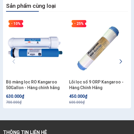
Sản phẩm cùng loại
- 10%
- 25%
Bộ màng lọc RO Kangaroo
Lõi lọc số 9 ORP Kangaroo -
50Gallon - Hàng chính hãng
Hàng Chính Hãng
630.000₫
450.000₫
700.000₫
600.000₫
THÔNG TIN LIÊN HỆ