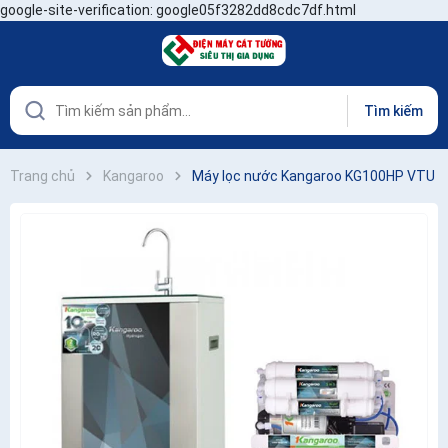
google-site-verification: google05f3282dd8cdc7df.html
Tìm kiếm
Trang chủ
Kangaroo
Máy lọc nước Kangaroo KG100HP VTU