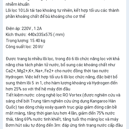
nhiễm khuẩn
Lõi lọc 10:Lõi tái tạo khoáng tự nhiên, kết hợp tối ưu các thành
phần khoáng chất để bù khoáng cho cơ thể
Điện áp: 220V , 1.2A
Kích thước: 440x335x575 ( mm)
Trọng lượng: 15.40 kg
Công suất lọc: 20 lít/
Được trang bị nhiều lõi lọc, trong đó 6 lõi chức năng lọc với khả
năng chia tách phân tử nước, bổ sung các khoáng chất như
Ca2+, Mg2+,K+, Na+, Fe2+ cho nước đồng thời tạo nước
Hydrogen. Việc kết hợp tối ưu 6 lõi lọc chức năng, đặc biệt bổ
sung thêm lõi 5 in 1, cho hàm lượng khoáng và Hydrogen đến
hơn 25% so với thế hệ máy đời đầu
Tiết kiệm nước: công nghệ lọc RO Vortex (được nghiên cứu và
sáng chế bởi Trung tâm nghiên cứu ứng dụng Kangaroo Hàn
Quốc) tạo dòng chảy xoáy quanh trục giúp giảm đóng cặn bề
mặt màng, tăng thời gian lưu hơn 4 lần, giảm đến 75% nước
thải, tăng 69% nước tinh khiết, tăng tuổi thọ màng lọc và máy
Bơm hút sâu tự động đến 3m: đáp ứng tình trạng nước cấp đầu