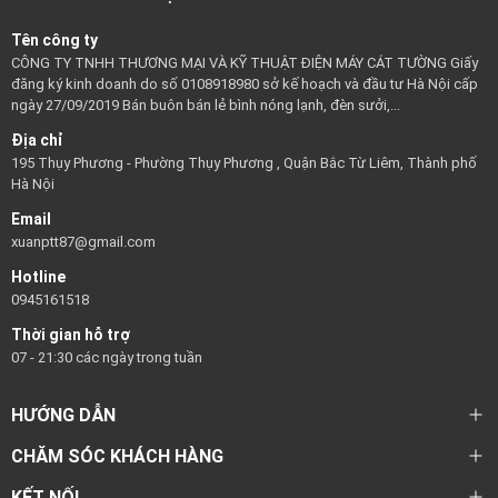
Tên công ty
CÔNG TY TNHH THƯƠNG MẠI VÀ KỸ THUẬT ĐIỆN MÁY CÁT TƯỜNG Giấy
đăng ký kinh doanh do số 0108918980 sở kế hoạch và đầu tư Hà Nội cấp
ngày 27/09/2019 Bán buôn bán lẻ bình nóng lạnh, đèn sưởi,...
Địa chỉ
195 Thụy Phương - Phường Thụy Phương , Quận Bắc Từ Liêm, Thành phố
Hà Nội
Email
xuanptt87@gmail.com
Hotline
0945161518
Thời gian hỗ trợ
07 - 21:30 các ngày trong tuần
HƯỚNG DẪN
CHĂM SÓC KHÁCH HÀNG
KẾT NỐI