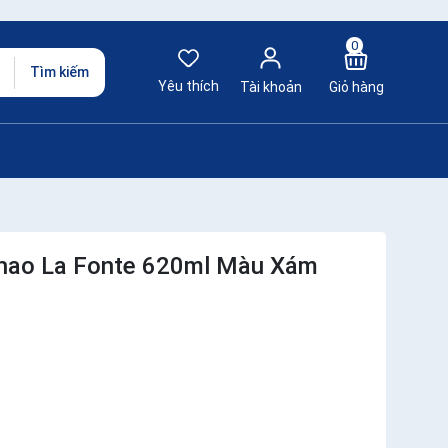
0
Tìm kiếm
Yêu thích
Tài khoản
Giỏ hàng
Thao La Fonte 620ml Màu Xám