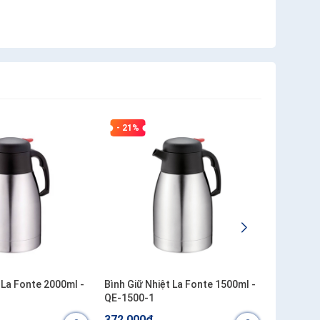
- 21%
- 21%
 La Fonte 2000ml -
Bình Giữ Nhiệt La Fonte 1500ml -
Bình Đựn
QE-1500-1
Moriitalia
372.000₫
580.00