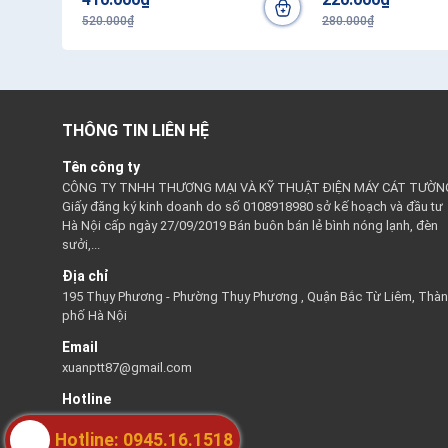
520.000₫
280.000₫
THÔNG TIN LIÊN HỆ
Tên công ty
CÔNG TY TNHH THƯƠNG MẠI VÀ KỸ THUẬT ĐIỆN MÁY CÁT TƯỜN
Giấy đăng ký kinh doanh do số 0108918980 sở kế hoạch và đầu tư
Hà Nội cấp ngày 27/09/2019 Bán buôn bán lẻ bình nóng lạnh, đèn
sưởi,...
Địa chỉ
195 Thụy Phương - Phường Thụy Phương , Quận Bắc Từ Liêm, Thà
phố Hà Nội
Email
xuanptt87@gmail.com
Hotline
0945161518
Hotline: 0945.16.1518