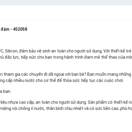
m đậm - 452058
 Silicon, đảm bảo vệ sinh an toàn cho người sử dụng, Với thiết kế trẻ
thủ đắc lực, tiếp sức cho bạn trong hành trình đam mê thể thao của mì
n tham gia các chuyến đi dã ngoại với bạn bè? Bạn muốn mang những
cung cấp nhiều nước cho cơ thể để thỏa sức tiếp tục các cuộc chơi.
a bạn.
iệu nhựa cao cấp, an toàn cho người sử dụng. Sản phẩm có thiết kế n
ới miệng vòi chống rỉ nước, thân bình chịu nhiệt và có sức bền cao, phù 