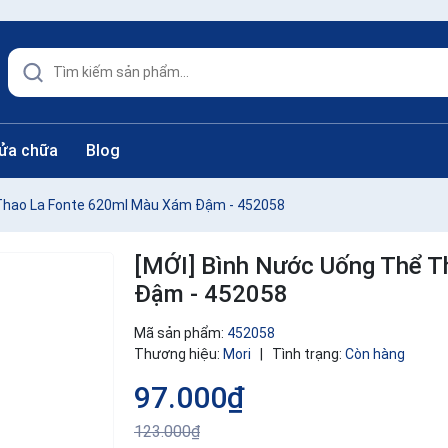
sửa chữa
Blog
 Thao La Fonte 620ml Màu Xám Đậm - 452058
[MỚI] Bình Nước Uống Thể 
Đậm - 452058
Mã sản phẩm:
452058
Thương hiệu:
Mori
|
Tình trạng:
Còn hàng
97.000₫
123.000₫