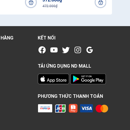
472.000₫
736.000₫
 HÀNG
KẾT NỐI
TẢI ỨNG DỤNG ND MALL
PHƯƠNG THỨC THANH TOÁN