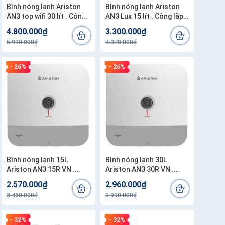
Bình nóng lạnh Ariston
Bình nóng lạnh Ariston
AN3 top wifi 30 lít . Công
AN3 Lux 15 lít . Công lắp
lắp đặt 200.000/1 bình
đặt 200.000/1 bình
4.800.000₫
3.300.000₫
5.990.000₫
4.070.000₫
- 26%
- 26%
Bình nóng lạnh 15L
Bình nóng lạnh 30L
Ariston AN3 15R VN .
Ariston AN3 30R VN .
Công lắp đăt 200.000/1
Công lắp đặt 200.000 /1
2.570.000₫
2.960.000₫
bình
bình
3.460.000₫
3.990.000₫
- 32%
- 32%