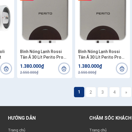
oli
Bình Nóng Lạnh Rossi
Bình Nóng Lạnh Rossi
t
Tân Á 30 Lít Perito Pro
Tân Á 30 Lít Perito Pro
30SQ - Ruột bình tráng
30SQ - Ruột bình tráng
1.380.000₫
1.380.000₫
men kim cương nhân tạo
men kim cương nhân tạo
2.550.000₫
2.550.000₫
siêu bền
siêu bền
1
2
3
4
»
HƯỚNG DẪN
CHĂM SÓC KHÁCH
Trang chủ
Trang chủ