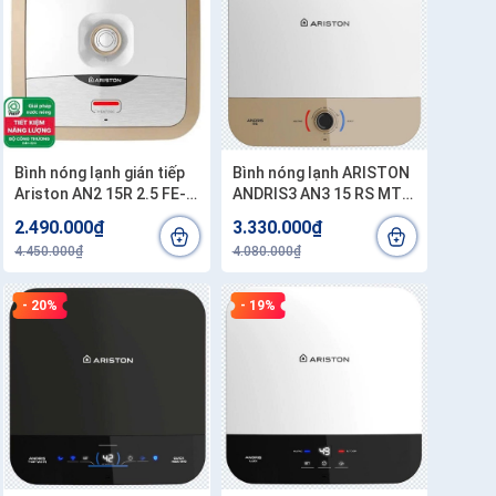
Bình nóng lạnh gián tiếp
Bình nóng lạnh ARISTON
Ariston AN2 15R 2.5 FE-
ANDRIS3 AN3 15 RS MT
MT 15 Lít
15L lít . Công lắp
2.490.000₫
3.330.000₫
200.000/1 bình
4.450.000₫
4.080.000₫
- 20%
- 19%