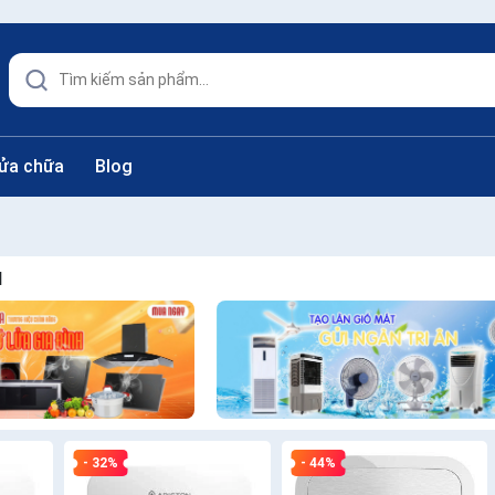
sửa chữa
Blog
H
- 32%
- 44%