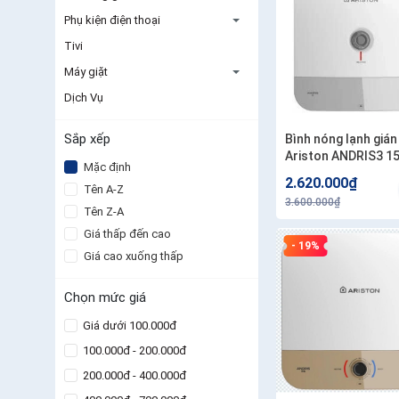
Phụ kiện điện thoại
Tivi
Máy giặt
Dịch Vụ
Sắp xếp
Bình nóng lạnh gián
Ariston ANDRIS3 15 
Mặc định
2500W AN3 15R AG
2.620.000₫
Tên A-Z
Công lắp 200.000/1 
3.600.000₫
Tên Z-A
Giá thấp đến cao
- 19%
Giá cao xuống thấp
Chọn mức giá
Giá dưới 100.000đ
100.000đ - 200.000đ
200.000đ - 400.000đ