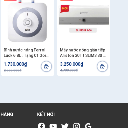
Bình nước nóng Ferroli
Máy nước nóng gián tiếp
Luck 6.8L . Tặng 01 đôi
Ariston 30 lít SLIM3 30 R
dây cấp 40cm . Công lắp
AG+ VN . có ion bạc diệt
1.730.000₫
3.250.000₫
200.000
khuẩn làm sạch nước.
2.550.000₫
4.780.000₫
Công lắp 200.000/1 chiếc
 HÀNG
KẾT NỐI