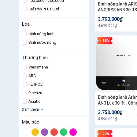
400.000đ - 700.000đ
Bình nóng lạnh AR
Giá trên 700.000đ
ANDRIS3 AN3 30 R
30L lít . Công lắp
3.790.000₫
200.000/1 bình
Loại
4.670.000₫
bình nóng lạnh
- 18%
Bình nước nóng
Thương hiệu
Viessmann
ARC
FERROLI
Picenza
Bình nóng lạnh Ariston
Asiatic
AN3 Lux 30 lít . Côn
đặt 200.000/1 bình
Xem thêm
3.750.000₫
4.590.000₫
Màu sắc
- 22%