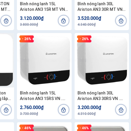
ISTON
Bình nóng lạnh 15L
Bình nóng lạnh 30L
S MT
Ariston AN3 15R MT VN .
Ariston AN3 30R MT VN .
Công lắp 200.000/1 chiếc
Công lắp 200.000/1 bình
3.120.000₫
3.520.000₫
3.800.000₫
4.340.000₫
- 26%
- 26%
Bình nóng lạnh 15L
Bình nóng lạnh 30L
g lắp
Ariston AN3 15RS VN .
Ariston AN3 30RS VN .
Công lắp đặt 200.000/1
Công lắp đặt 200.000/1
2.760.000₫
3.200.000₫
bình
bình
3.730.000₫
4.310.000₫
- 46%
- 46%