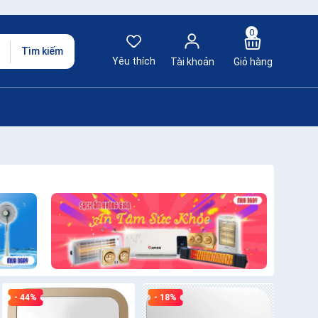
0
Tìm kiếm
Yêu thích
Tài khoản
Giỏ hàng
- 44%
- 18%