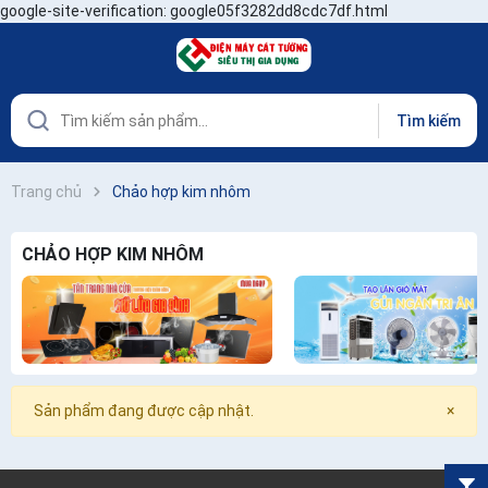
google-site-verification: google05f3282dd8cdc7df.html
Tìm kiếm
Trang chủ
Chảo hợp kim nhôm
CHẢO HỢP KIM NHÔM
Sản phẩm đang được cập nhật.
×