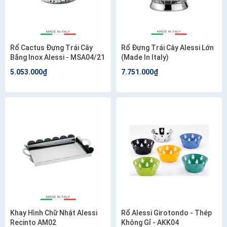
Rổ Cactus Đựng Trái Cây
Rổ Đựng Trái Cây Alessi Lớn
Bằng Inox Alessi - MSA04/21
(Made In Italy)
5.053.000₫
7.751.000₫
Khay Hình Chữ Nhật Alessi
Rổ Alessi Girotondo - Thép
Recinto AM02
Không Gỉ - AKK04