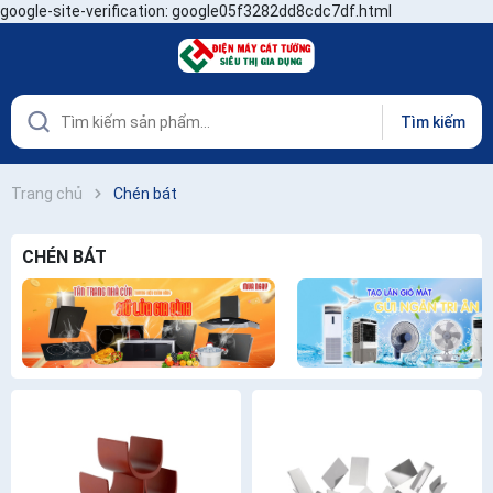
google-site-verification: google05f3282dd8cdc7df.html
Tìm kiếm
Trang chủ
Chén bát
CHÉN BÁT