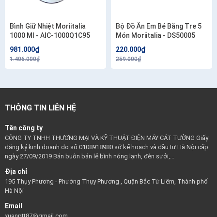
Bình Giữ Nhiệt Moriitalia
Bộ Đồ Ăn Em Bé Bằng Tre 5
1000 Ml - AIC-1000Q1C95
Món Moriitalia - DS50005
981.000₫
220.000₫
1.406.000₫
259.000₫
THÔNG TIN LIÊN HỆ
Tên công ty
CÔNG TY TNHH THƯƠNG MẠI VÀ KỸ THUẬT ĐIỆN MÁY CÁT TƯỜNG Giấy
đăng ký kinh doanh do số 0108918980 sở kế hoạch và đầu tư Hà Nội cấp
ngày 27/09/2019 Bán buôn bán lẻ bình nóng lạnh, đèn sưởi,...
Địa chỉ
195 Thụy Phương - Phường Thụy Phương , Quận Bắc Từ Liêm, Thành phố
Hà Nội
Email
xuanptt87@gmail.com