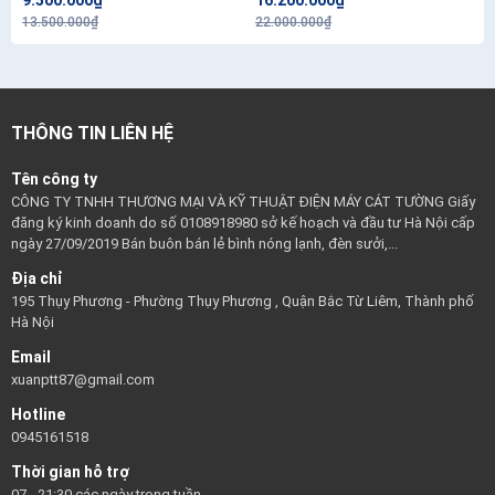
9.500.000₫
16.200.000₫
13.500.000₫
22.000.000₫
THÔNG TIN LIÊN HỆ
Tên công ty
CÔNG TY TNHH THƯƠNG MẠI VÀ KỸ THUẬT ĐIỆN MÁY CÁT TƯỜNG Giấy
đăng ký kinh doanh do số 0108918980 sở kế hoạch và đầu tư Hà Nội cấp
ngày 27/09/2019 Bán buôn bán lẻ bình nóng lạnh, đèn sưởi,...
Địa chỉ
195 Thụy Phương - Phường Thụy Phương , Quận Bắc Từ Liêm, Thành phố
Hà Nội
Email
xuanptt87@gmail.com
Hotline
0945161518
Thời gian hỗ trợ
07 - 21:30 các ngày trong tuần