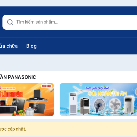
sửa chữa
Blog
RẦN PANASONIC
ợc cập nhật.