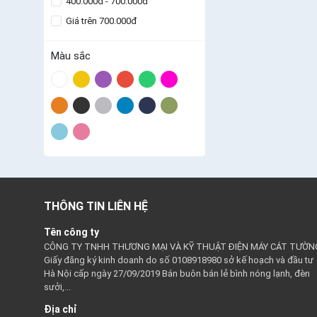
400.000đ - 700.000đ
Giá trên 700.000đ
Màu sắc
THÔNG TIN LIÊN HỆ
Tên công ty
CÔNG TY TNHH THƯƠNG MẠI VÀ KỸ THUẬT ĐIỆN MÁY CÁT TƯỜN
Giấy đăng ký kinh doanh do số 0108918980 sở kế hoạch và đầu tư
Hà Nội cấp ngày 27/09/2019 Bán buôn bán lẻ bình nóng lạnh, đèn
sưởi,...
Địa chỉ