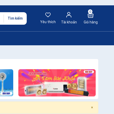
0
Tìm kiếm
Yêu thích
Tài khoản
Giỏ hàng
×