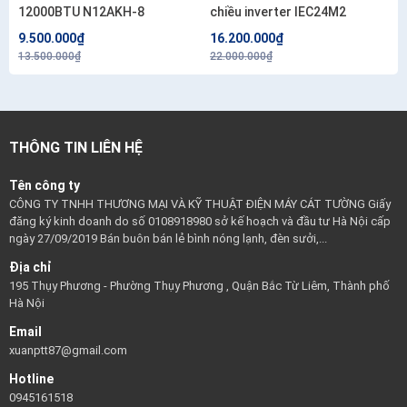
12000BTU N12AKH-8
chiều inverter IEC24M2
9.500.000₫
16.200.000₫
13.500.000₫
22.000.000₫
THÔNG TIN LIÊN HỆ
Tên công ty
CÔNG TY TNHH THƯƠNG MẠI VÀ KỸ THUẬT ĐIỆN MÁY CÁT TƯỜNG Giấy
đăng ký kinh doanh do số 0108918980 sở kế hoạch và đầu tư Hà Nội cấp
ngày 27/09/2019 Bán buôn bán lẻ bình nóng lạnh, đèn sưởi,...
Địa chỉ
195 Thụy Phương - Phường Thụy Phương , Quận Bắc Từ Liêm, Thành phố
Hà Nội
Email
xuanptt87@gmail.com
Hotline
0945161518