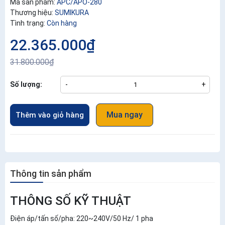
Mã sản phẩm:
APC/APO-280
Thương hiệu:
SUMIKURA
Tình trạng:
Còn hàng
22.365.000₫
31.800.000₫
Số lượng:
-
+
Mua ngay
Thêm vào giỏ hàng
Thông tin sản phẩm
THÔNG SỐ KỸ THUẬT
Điện áp/tấn số/pha: 220~240V/50 Hz/ 1 pha