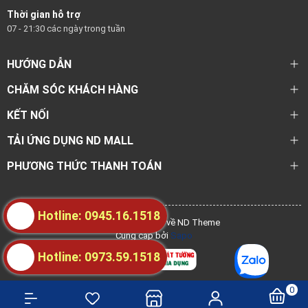
Thời gian hỗ trợ
07 - 21:30 các ngày trong tuần
HƯỚNG DẪN
CHĂM SÓC KHÁCH HÀNG
KẾT NỐI
TẢI ỨNG DỤNG ND MALL
PHƯƠNG THỨC THANH TOÁN
Hotline: 0945.16.1518
@ Bản quyền thuộc về ND Theme
Cung cấp bởi
Sapo
Hotline: 0973.59.1518
0