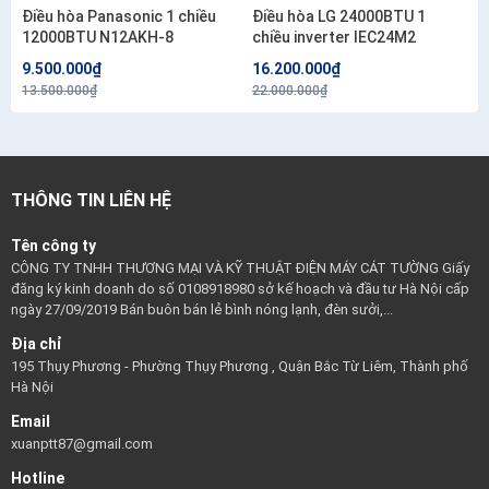
Điều hòa Panasonic 1 chiều
Điều hòa LG 24000BTU 1
12000BTU N12AKH-8
chiều inverter IEC24M2
9.500.000₫
16.200.000₫
13.500.000₫
22.000.000₫
THÔNG TIN LIÊN HỆ
Tên công ty
CÔNG TY TNHH THƯƠNG MẠI VÀ KỸ THUẬT ĐIỆN MÁY CÁT TƯỜNG Giấy
đăng ký kinh doanh do số 0108918980 sở kế hoạch và đầu tư Hà Nội cấp
ngày 27/09/2019 Bán buôn bán lẻ bình nóng lạnh, đèn sưởi,...
Địa chỉ
195 Thụy Phương - Phường Thụy Phương , Quận Bắc Từ Liêm, Thành phố
Hà Nội
Email
xuanptt87@gmail.com
Hotline