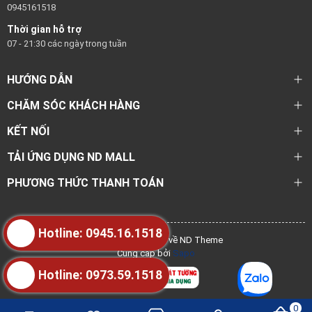
0945161518
Thời gian hỗ trợ
07 - 21:30 các ngày trong tuần
HƯỚNG DẪN
CHĂM SÓC KHÁCH HÀNG
KẾT NỐI
TẢI ỨNG DỤNG ND MALL
PHƯƠNG THỨC THANH TOÁN
Hotline: 0945.16.1518
@ Bản quyền thuộc về ND Theme
Cung cấp bởi
Sapo
Hotline: 0973.59.1518
0