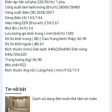
Điện áp/tấn số/pha 220/50 Hz/ 1 pha
Công suất làm lạnh/nóng (Btu/h) 28000/28400
Công suất điện (W) 2028/2057
Dòng điện (A) 14.5/14.6
Hiệu năng EER (Btu/wh) 2.59/2.61
Khử ẩm ( lít/h) 3.6
Lưu lượng gió khối trong ( mét khối/h) 1200
Độ ồn khối trong ( dB) ( Cao/trung bình/thấp) 42/49
Độ ồn khối ngoài ( dB) 61
Kích thước (mm) Dàn lạnh: 840x220x840 | Dàn nóng:
843x720x320
Trọng lượng (kg) 36/40
Môi chất R22
Kích thước ống nối ( Lỏng/hơi) ( mm) 9.52/15.9
Tin nổi bật
Cách sử dụng đèn sưởi nhà tắm an toàn