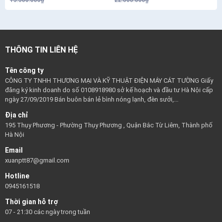
13.500.000₫
22.000.000₫
THÔNG TIN LIÊN HỆ
Tên công ty
CÔNG TY TNHH THƯƠNG MẠI VÀ KỸ THUẬT ĐIỆN MÁY CÁT TƯỜNG Giấy
đăng ký kinh doanh do số 0108918980 sở kế hoạch và đầu tư Hà Nội cấp
ngày 27/09/2019 Bán buôn bán lẻ bình nóng lạnh, đèn sưởi,...
Địa chỉ
195 Thụy Phương - Phường Thụy Phương , Quận Bắc Từ Liêm, Thành phố
Hà Nội
Email
xuanptt87@gmail.com
Hotline
0945161518
Thời gian hỗ trợ
07 - 21:30 các ngày trong tuần