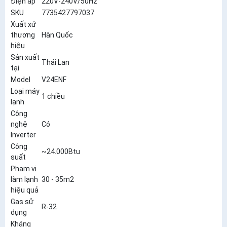
Điện áp
220V-240V/50Hz
SKU
7735427797037
Xuất xứ
thương
Hàn Quốc
hiệu
Sản xuất
Thái Lan
tại
Model
V24ENF
Loại máy
1 chiều
lạnh
Công
nghệ
Có
Inverter
Công
~24.000Btu
suất
Phạm vi
làm lạnh
30 - 35m2
hiệu quả
Gas sử
R-32
dụng
Kháng