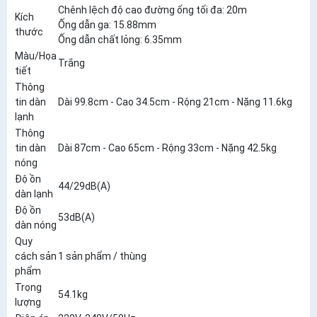
Chênh lệch độ cao đường ống tối đa: 20m
Kích
Ống dẫn ga: 15.88mm
thước
Ống dẫn chất lỏng: 6.35mm
Màu/Họa
Trắng
tiết
Thông
tin dàn
Dài 99.8cm - Cao 34.5cm - Rộng 21cm - Nặng 11.6kg
lạnh
Thông
tin dàn
Dài 87cm - Cao 65cm - Rộng 33cm - Nặng 42.5kg
nóng
Độ ồn
44/29dB(A)
dàn lạnh
Độ ồn
53dB(A)
dàn nóng
Quy
cách sản
1 sản phẩm / thùng
phẩm
Trọng
54.1kg
lượng