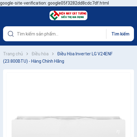
google-site-verification: google05f3282dd8cdc7df.html
Tìm kiếm
Trang chủ
Điều hòa
Điều Hòa Inverter LG V24ENF
(23.800BTU) - Hàng Chính Hãng