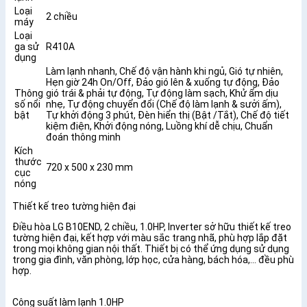
Loại
2 chiều
máy
Loại
ga sử
R410A
dụng
Làm lạnh nhanh, Chế độ vận hành khi ngủ, Gió tự nhiên,
Hẹn giờ 24h On/Off, Đảo gió lên & xuống tự động, Đảo
Thông
gió trái & phải tự động, Tự động làm sạch, Khử ẩm dịu
số nổi
nhẹ, Tự động chuyển đổi (Chế độ làm lạnh & sưởi ấm),
bật
Tự khởi động 3 phút, Đèn hiển thị (Bật /Tắt), Chế độ tiết
kiệm điện, Khởi động nóng, Luồng khí dễ chịu, Chuẩn
đoán thông minh
Kích
thước
720 x 500 x 230 mm
cục
nóng
Thiết kế treo tường hiện đại
Điều hòa LG B10END, 2 chiều, 1.0HP, Inverter​ sở hữu thiết kế treo
tường hiện đại, kết hợp với màu sắc trang nhã, phù hợp lắp đặt
trong mọi không gian nội thất. Thiết bị có thể ứng dụng sử dụng
trong gia đình, văn phòng, lớp học, cửa hàng, bách hóa,... đều phù
hợp.
Công suất làm lạnh 1.0HP