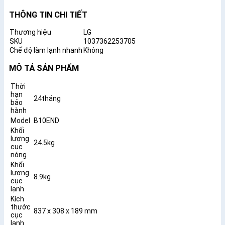
THÔNG TIN CHI TIẾT
Thương hiệu
LG
SKU
1037362253705
Chế độ làm lạnh nhanh
Không
MÔ TẢ SẢN PHẨM
Thời
hạn
24tháng
bảo
hành
Model
B10END
Khối
lượng
24.5kg
cục
nóng
Khối
lượng
8.9kg
cục
lạnh
Kích
thước
837 x 308 x 189 mm
cục
lạnh