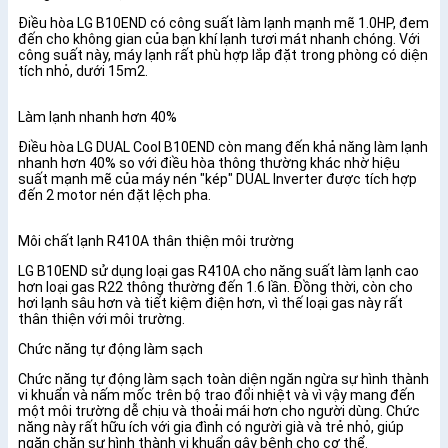
Điều hòa LG B10END có công suất làm lạnh mạnh mẽ 1.0HP, đem
đến cho không gian của bạn khí lạnh tươi mát nhanh chóng. Với
công suất này, máy lạnh rất phù hợp lắp đặt trong phòng có diện
tích nhỏ, dưới 15m2.
Làm lạnh nhanh hơn 40%
Điều hòa LG DUAL Cool B10END còn mang đến khả năng làm lạnh
nhanh hơn 40% so với điều hòa thông thường khác nhờ hiệu
suất mạnh mẽ của máy nén "kép" DUAL Inverter được tích hợp
đến 2 motor nén đặt lệch pha.
Môi chất lạnh R410A thân thiện môi trường
LG B10END sử dụng loại gas R410A cho năng suất làm lạnh cao
hơn loại gas R22 thông thường đến 1.6 lần. Đồng thời, còn cho
hơi lạnh sâu hơn và tiết kiệm điện hơn, vì thế loại gas này rất
thân thiện với môi trường.
Chức năng tự động làm sạch
Chức năng tự động làm sạch toàn diện ngăn ngừa sự hình thành
vi khuẩn và nấm mốc trên bộ trao đổi nhiệt và vì vậy mang đến
một môi trường dễ chịu và thoải mái hơn cho người dùng. Chức
năng này rất hữu ích với gia đình có người già và trẻ nhỏ, giúp
ngăn chặn sự hình thành vi khuẩn gây bệnh cho cơ thể.