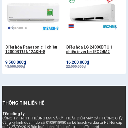
Điều hòa Panasonic 1 chiều
Điều hòa LG 24000BTU 1
12000BTU N12AKH-8
chiều inverter IEC24M2
9.500.000₫
16.200.000₫
13.500.000₫
22.000.000₫
THÔNG TIN LIÊN HỆ
Tên công ty
CÔNG TY TNHH THƯƠNG MẠI VÀ KỸ THUẬT ĐIỆN MÁY CÁT TƯỜNG Giấy
đăng ký kinh doanh do số 0108918980 sở kế hoạch và đầu tư Hà Nội cấp
ngày 27/09/2019 Bán buôn bán lẻ bình nóng lạnh, đèn sưởi,...