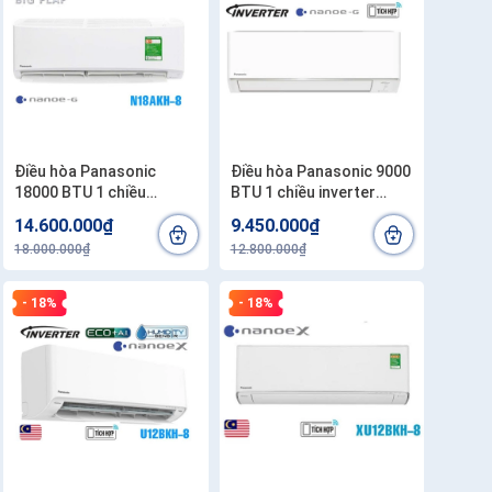
Điều hòa Panasonic
Điều hòa Panasonic 9000
18000 BTU 1 chiều
BTU 1 chiều inverter
N18AKH-8
RU9CKH-8D
14.600.000₫
9.450.000₫
18.000.000₫
12.800.000₫
- 18%
- 18%