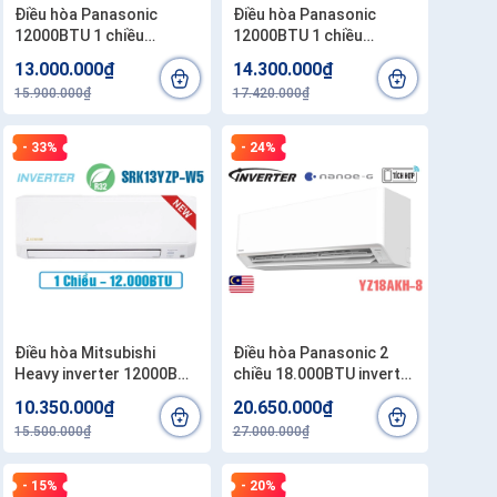
Điều hòa Panasonic
Điều hòa Panasonic
12000BTU 1 chiều
12000BTU 1 chiều
inverter U12BKH-8
inverter cao cấp
13.000.000₫
14.300.000₫
XU12BKH-8
15.900.000₫
17.420.000₫
- 33%
- 24%
Điều hòa Mitsubishi
Điều hòa Panasonic 2
Heavy inverter 12000BTU
chiều 18.000BTU inverter
1 chiều SRK/SRC13YZP-
YZ18AKH-8
10.350.000₫
20.650.000₫
W5
15.500.000₫
27.000.000₫
- 15%
- 20%