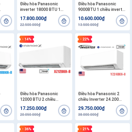
c
Điều hòa Panasonic
Điều hòa Panasonic
inverter 18000 BTU 1
9000BTU 1 chiều inverter
8
chiều RU18CKH-8BD
U9BKH-8
17.800.000₫
10.600.000₫
22.500.000₫
13.500.000₫
- 14%
- 22%
c
Điều hòa Panasonic
Điều hòa Panasonic 2
12000 BTU 2 chiều
chiều Inverter 24.200
inverter XZ12BKH-8
BTU CU/CS-YZ24BKH-8
17.250.000₫
29.750.000₫
20.050.000₫
38.000.000₫
- 36%
- 21%