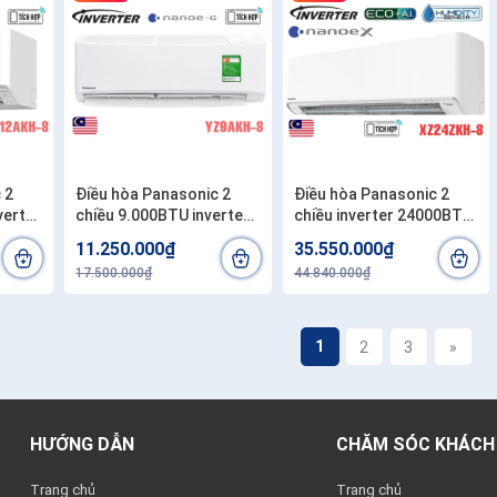
 2
Điều hòa Panasonic 2
Điều hòa Panasonic 2
verter
chiều 9.000BTU inverter
chiều inverter 24000BTU
YZ9AKH-8
XZ24ZKH-8
11.250.000₫
35.550.000₫
17.500.000₫
44.840.000₫
1
2
3
»
HƯỚNG DẪN
CHĂM SÓC KHÁCH
Trang chủ
Trang chủ