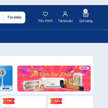
0
Tìm kiếm
Yêu thích
Tài khoản
Giỏ hàng
- 19%
- 26%