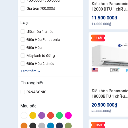
400.000đ - 700.000đ
Điều hòa Panasoni
Giá trên 700.000đ
12000 BTU 1 chiều
inverter RU12CKH-
11.500.000₫
Loại
14.000.000₫
điêu hòa 1 chiều
- 14%
Điều Hòa Panasonic
Điều Hòa
Máy lạnh tủ đứng
Điều Hòa 2 chiều
Xem thêm
Thương hiệu
Điều hòa Panasoni
PANASONIC
18000BTU 1 chiều
inverter U18BKH-8
20.500.000₫
Màu sắc
23.800.000₫
- 35%