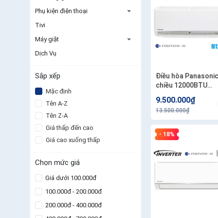
Phụ kiện điện thoại
Tivi
Máy giặt
Dịch Vụ
Sắp xếp
Điều hòa Panasonic
chiều 12000BTU
Mặc định
N12AKH-8
9.500.000₫
Tên A-Z
13.500.000₫
Tên Z-A
Giá thấp đến cao
- 18%
Giá cao xuống thấp
Chọn mức giá
Giá dưới 100.000đ
100.000đ - 200.000đ
200.000đ - 400.000đ