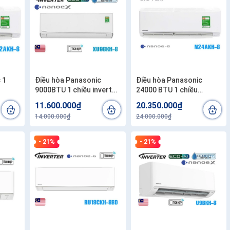
 1
Điều hòa Panasonic
Điều hòa Panasonic
9000BTU 1 chiều inverter
24000 BTU 1 chiều
cao cấp XU9BKH-8
N24AKH-8
11.600.000₫
20.350.000₫
14.000.000₫
24.000.000₫
- 21%
- 21%