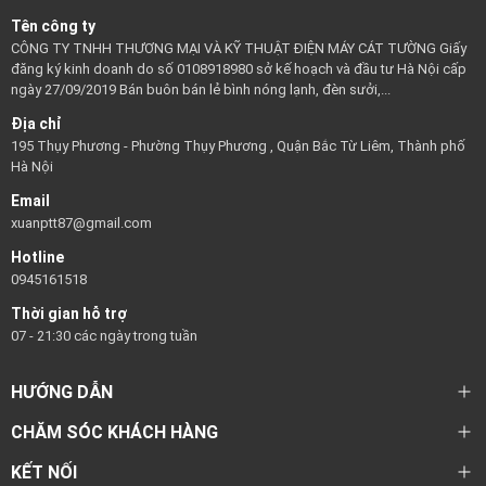
Tên công ty
CÔNG TY TNHH THƯƠNG MẠI VÀ KỸ THUẬT ĐIỆN MÁY CÁT TƯỜNG Giấy
đăng ký kinh doanh do số 0108918980 sở kế hoạch và đầu tư Hà Nội cấp
ngày 27/09/2019 Bán buôn bán lẻ bình nóng lạnh, đèn sưởi,...
Địa chỉ
195 Thụy Phương - Phường Thụy Phương , Quận Bắc Từ Liêm, Thành phố
Hà Nội
Email
xuanptt87@gmail.com
Hotline
0945161518
Thời gian hỗ trợ
07 - 21:30 các ngày trong tuần
HƯỚNG DẪN
CHĂM SÓC KHÁCH HÀNG
KẾT NỐI