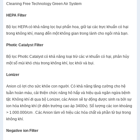
Cleaning Free Technology Green Air System
HEPA Filter
Bộ lọc HEPA có khả năng lọc bụi phấn hoa, giữ lại các trực khuẩn có hại
trong không khí, mang đến một không gian trong lành cho ngôi nhà bạn.
Photic Catalyst Filter
Bộ lọc Photic Catalyst có khả năng loại trừ các vi khuẩn có hại, phân hủy
một số mùi khó chịu trong không khí, lọc khói và bụi.
Lonizer
Anion có lợi cho sức khỏe con người. Có khả năng tăng cường cho hệ
tuần hoàn máu, cải thiện chức năng hô hấp và hiệu quả ngăn ngừa bệnh
tật. Không khí đi qua bộ Lonizer, các Anion sẽ tự động được sinh ra bởi sự
ion hóa không khí (ở điện trường cao áp 3400v). Số lượng các ion khoảng
> 1.000.000/cm . Các Anion làm vô hiệu các hóa chất và phần tử bụi trong
không khí.
Negative ion Filter