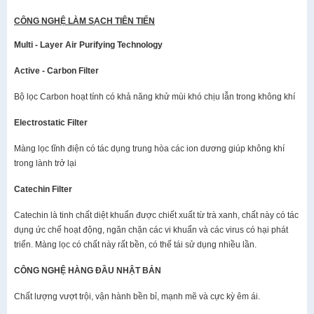
CÔNG NGHỆ LÀM SẠCH TIÊN TIẾN
Multi - Layer Air Purifying Technology
Active - Carbon Filter
Bộ lọc Carbon hoạt tính có khả năng khử mùi khó chịu lẫn trong không khí
Electrostatic Filter
Màng lọc tĩnh điện có tác dụng trung hòa các ion dương giúp không khí
trong lành trở lại
Catechin Filter
Catechin là tinh chất diệt khuẩn được chiết xuất từ trà xanh, chất này có tác
dụng ức chế hoạt động, ngăn chặn các vi khuẩn và các virus có hại phát
triển. Màng lọc có chất này rất bền, có thể tái sử dụng nhiều lần.
CÔNG NGHỆ HÀNG ĐẦU NHẬT BẢN
Chất lượng vượt trội, vận hành bền bỉ, mạnh mẽ và cực kỳ êm ái.