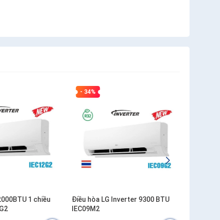
- 34%
- 19%
2000BTU 1 chiều
Điều hòa LG Inverter 9300 BTU
Điều hòa
2G2
IEC09M2
inverter