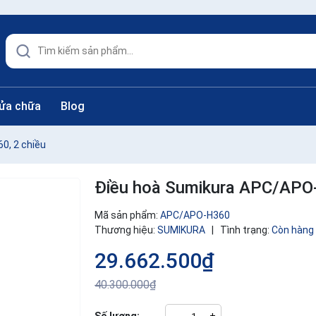
sửa chữa
Blog
0, 2 chiều
Điều hoà Sumikura APC/APO-
Mã sản phẩm:
APC/APO-H360
Thương hiệu:
SUMIKURA
|
Tình trạng:
Còn hàng
29.662.500₫
40.300.000₫