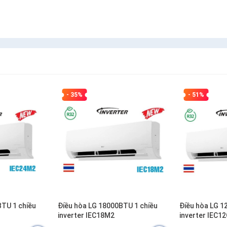
- 35%
- 51%
BTU 1 chiều
Điều hòa LG 18000BTU 1 chiều
Điều hòa LG 1
inverter IEC18M2
inverter IEC1