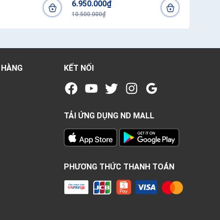
6.950.000₫
14.300.
10.500.000₫
17.550.00
 HÀNG
KẾT NỐI
TẢI ỨNG DỤNG ND MALL
PHƯƠNG THỨC THANH TOÁN