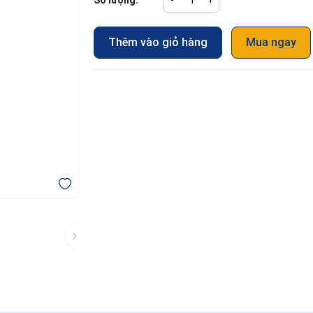
Số lượng:
-
+
Thêm vào giỏ hàng
Mua ngay