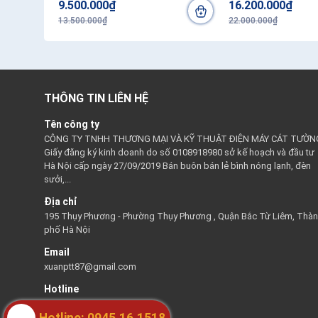
9.500.000₫
16.200.000₫
13.500.000₫
22.000.000₫
THÔNG TIN LIÊN HỆ
Tên công ty
CÔNG TY TNHH THƯƠNG MẠI VÀ KỸ THUẬT ĐIỆN MÁY CÁT TƯỜN
Giấy đăng ký kinh doanh do số 0108918980 sở kế hoạch và đầu tư
Hà Nội cấp ngày 27/09/2019 Bán buôn bán lẻ bình nóng lạnh, đèn
sưởi,...
Địa chỉ
195 Thụy Phương - Phường Thụy Phương , Quận Bắc Từ Liêm, Thà
phố Hà Nội
Email
xuanptt87@gmail.com
Hotline
0945161518