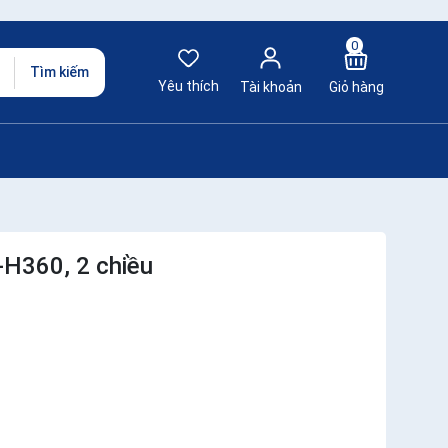
0
Tìm kiếm
Yêu thích
Tài khoản
Giỏ hàng
H360, 2 chiều